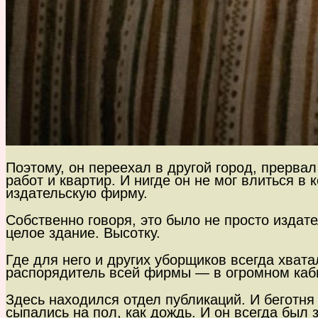
Поэтому, он переехал в другой город, прерва
работ и квартир. И нигде он не мог влиться 
издательскую фирму.
Собственно говоря, это было не просто издат
целое здание. Высотку.
Где для него и других уборщиков всегда хвата
распорядитель всей фирмы — в огромном каб
Здесь находился отдел публикаций. И беготня
сыпались на пол, как дождь. И он всегда был