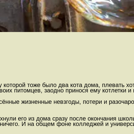
 которой тоже было два кота дома, плевать хот
воих питомцев, заодно принося ему котлетки 
сённые жизненные невзгоды, потери и разочар
нули его из дома сразу после окончания школы
 ничего. И на общем фоне колледжей и универс