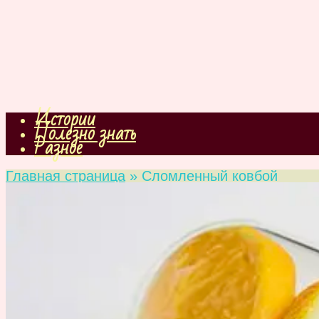
Истории
Полезно знать
Разное
Главная страница
»
Сломленный ковбой