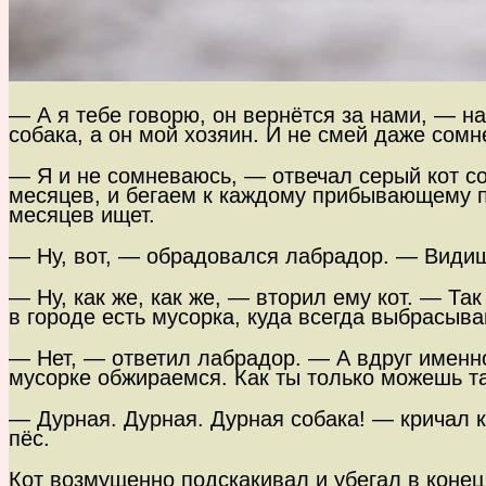
— А я тебе говорю, он вернётся за нами, — н
собака, а он мой хозяин. И не смей даже сомн
— Я и не сомневаюсь, — отвечал серый кот с
месяцев, и бегаем к каждому прибывающему по
месяцев ищет.
— Ну, вот, — обрадовался лабрадор. — Видишь
— Ну, как же, как же, — вторил ему кот. — Та
в городе есть мусорка, куда всегда выбрасыва
— Нет, — ответил лабрадор. — А вдруг именно 
мусорке обжираемся. Как ты только можешь та
— Дурная. Дурная. Дурная собака! — кричал ко
пёс.
Кот возмущенно подскакивал и убегал в конец