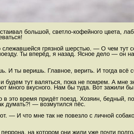
астаивал большой, светло-кофейного цвета, лаб
еваться!
о слежавшейся грязной шерстью. — О чем тут с
езду. Ты вперёд, я назад. Ясное дело — он на
. И ты веришь. Главное, верить. И тогда всё с
к и будем тут валяться, пока не помрем. А мне 
ют много вкусного. Нам бы туда. Вот зажили бы
в это время придёт поезд. Хозяин, бедный, по 
к думать?! — возмутился пёс.
т. — И что мне так не повезло с личной собакой
 перрона, на котором они жили уже почти полго