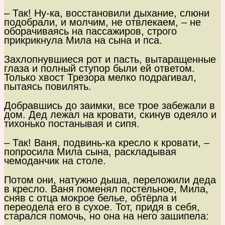
– Так! Ну-ка, восстановили дыхание, слюни
подобрали, и молчим, не отвлекаем, – не
оборачиваясь на пассажиров, строго
прикрикнула Мила на сына и пса.
Захлопнувшиеся рот и пасть, вытаращенные
глаза и полный ступор были ей ответом.
Только хвост Трезора мелко подрагивал,
пытаясь повилять.
Добравшись до заимки, все трое забежали в
дом. Дед лежал на кровати, скинув одеяло и
тихонько постанывая и сипя.
– Так! Ваня, подвинь-ка кресло к кровати, –
попросила Мила сына, раскладывая
чемоданчик на столе.
Потом они, натужно дыша, переложили деда
в кресло. Ваня поменял постельное, Мила,
сняв с отца мокрое белье, обтёрла и
переодела его в сухое. Тот, придя в себя,
старался помочь, но она на него зашипела: