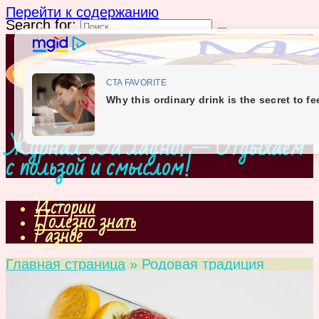
Перейти к содержанию
Search for:
Журнал Да ладно! — Отдыхаем
с пользой и смыслом!
Истории
Полезно знать
Разное
Главная страница
»
Родовая традиция