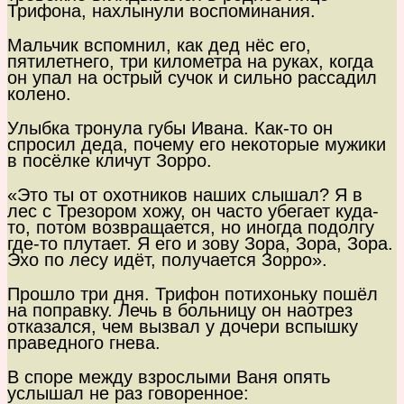
Трифона, нахлынули воспоминания.
Мальчик вспомнил, как дед нёс его,
пятилетнего, три километра на руках, когда
он упал на острый сучок и сильно рассадил
колено.
Улыбка тронула губы Ивана. Как-то он
спросил деда, почему его некоторые мужики
в посёлке кличут Зорро.
«Это ты от охотников наших слышал? Я в
лес с Трезором хожу, он часто убегает куда-
то, потом возвращается, но иногда подолгу
где-то плутает. Я его и зову Зора, Зора, Зора.
Эхо по лесу идёт, получается Зорро».
Прошло три дня. Трифон потихоньку пошёл
на поправку. Лечь в больницу он наотрез
отказался, чем вызвал у дочери вспышку
праведного гнева.
В споре между взрослыми Ваня опять
услышал не раз говоренное: