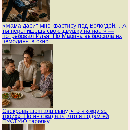
«Мама дарит мне квартиру под Вологдой… А
ты перепишешь свою двушку на нас!» —
потребовал Илья. Но Марина выбросила их
чемоданы в окно
Свекровь шептала сыну, что я «жру за
троих». Но не ожидала, что я подам ей
ПУСТУЮ тарелку