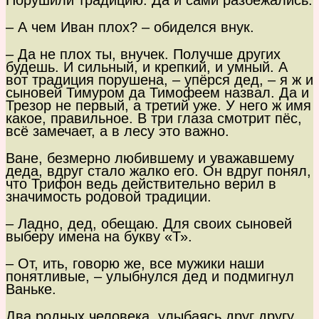
Порушили традицию. Да и сами разбежались.
– А чем Иван плох? – обиделся внук.
– Да не плох ты, внучек. Получше других
будешь. И сильный, и крепкий, и умный. А
вот традиция порушена, – упёрся дед, – я ж и
сыновей Тимуром да Тимофеем назвал. Да и
Трезор не первый, а третий уже. У него ж имя
какое, правильное. В три глаза смотрит пёс,
всё замечает, а в лесу это важно.
Ване, безмерно любившему и уважавшему
деда, вдруг стало жалко его. Он вдруг понял,
что Трифон ведь действительно верил в
значимость родовой традиции.
– Ладно, дед, обещаю. Для своих сыновей
выберу имена на букву «Т».
– От, ить, говорю же, все мужики наши
понятливые, – улыбнулся дед и подмигнул
Ваньке.
Два родных человека, улыбаясь друг другу,