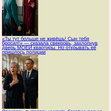
«Ты тут больше не живёшь! Сын тебя
бросил!» — сказала свекровь, захлопнув
дверь МОЕЙ квартиры. Но открывать её
пришлось полиции