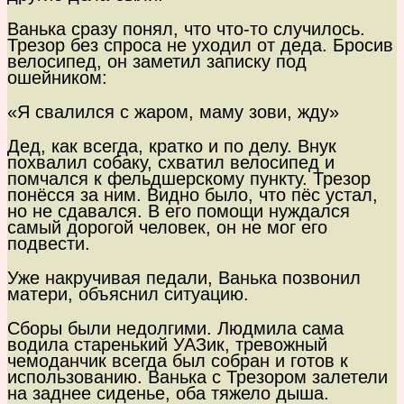
Ванька сразу понял, что что-то случилось.
Трезор без спроса не уходил от деда. Бросив
велосипед, он заметил записку под
ошейником:
«Я свалился с жаром, маму зови, жду»
Дед, как всегда, кратко и по делу. Внук
похвалил собаку, схватил велосипед и
помчался к фельдшерскому пункту. Трезор
понёсся за ним. Видно было, что пёс устал,
но не сдавался. В его помощи нуждался
самый дорогой человек, он не мог его
подвести.
Уже накручивая педали, Ванька позвонил
матери, объяснил ситуацию.
Сборы были недолгими. Людмила сама
водила старенький УАЗик, тревожный
чемоданчик всегда был собран и готов к
использованию. Ванька с Трезором залетели
на заднее сиденье, оба тяжело дыша.