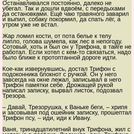
Останавливался постоянно, далеко не
убегал. Так и дошли вдвоём, с передыхами
да остановками. Ещё чаю травяного заварил
и выпил, собаку покормил, да спать лёг, а
утром уже не встал.
Жар ломил кости, от пота белье к телу
липло, голова шумела, как лес в непогоду.
Сотовый, хоть и был он у Трифона, в тайге не
работал. Если хотел с кем-то связаться, надо
было ближе к протоптанной дороге идти.
Кое-как извернувшись, достал Трифон с
подоконника блокнот с ручкой. Он у него
завсегда на окне лежал, записывал в него
Трифон памятки себе. Дрожащей рукой
написал записку, вырвал листок, подозвал
Трезора.
– Давай, Трезорушка, к Ваньке беги, – хрипя
и засовывая под ошейник записку, прошептал
Трифон псу, – иди, иди к Ивану.
Ваня, тринадцатилетний внук Трифона, жил с