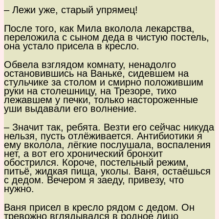
– Лежи уже, старый упрямец!
После того, как Мила вколола лекарства,
переложила с сыном деда в чистую постель,
она устало присела в кресло.
Обвела взглядом комнату, ненадолго
остановившись на Ваньке, сидевшем на
стульчике за столом и смирно положившим
руки на столешницу, на Трезоре, тихо
лежавшем у печки, только настороженные
уши выдавали его волнение.
– Значит так, ребята. Везти его сейчас никуда
нельзя, пусть отлёживается. Антибиотики я
ему вколола, лёгкие послушала, воспаления
нет, а вот его хронический бронхит
обострился. Короче, постельный режим,
питьё, жидкая пища, уколы. Ваня, остаёшься
с дедом. Вечером я заеду, привезу, что
нужно.
Ваня присел в кресло рядом с дедом. Он
тревожно вглядывался в родное лицо