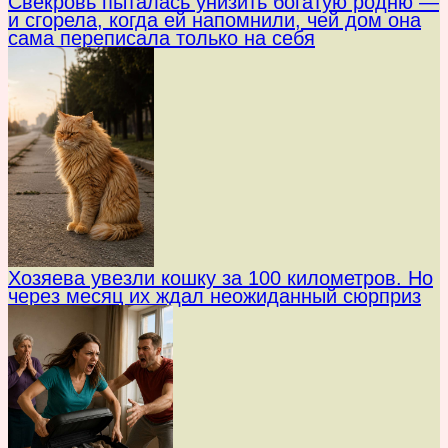
Свекровь пыталась унизить богатую родню —
и сгорела, когда ей напомнили, чей дом она
сама переписала только на себя
Хозяева увезли кошку за 100 километров. Но
через месяц их ждал неожиданный сюрприз