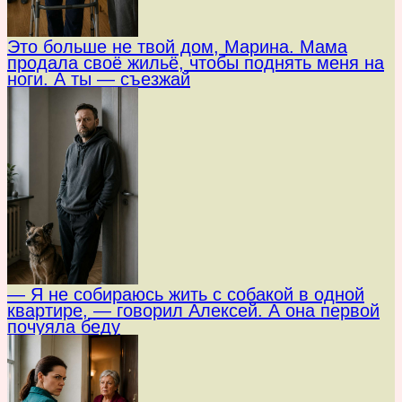
Это больше не твой дом, Марина. Мама
продала своё жильё, чтобы поднять меня на
ноги. А ты — съезжай
— Я не собираюсь жить с собакой в одной
квартире, — говорил Алексей. А она первой
почуяла беду