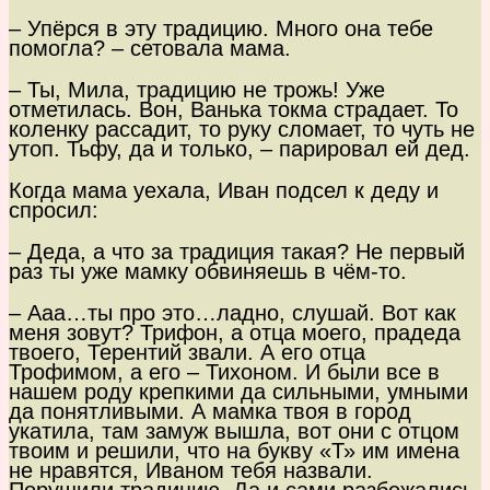
– Упёрся в эту традицию. Много она тебе
помогла? – сетовала мама.
– Ты, Мила, традицию не трожь! Уже
отметилась. Вон, Ванька токма страдает. То
коленку рассадит, то руку сломает, то чуть не
утоп. Тьфу, да и только, – парировал ей дед.
Когда мама уехала, Иван подсел к деду и
спросил:
– Деда, а что за традиция такая? Не первый
раз ты уже мамку обвиняешь в чём-то.
– Ааа…ты про это…ладно, слушай. Вот как
меня зовут? Трифон, а отца моего, прадеда
твоего, Терентий звали. А его отца
Трофимом, а его – Тихоном. И были все в
нашем роду крепкими да сильными, умными
да понятливыми. А мамка твоя в город
укатила, там замуж вышла, вот они с отцом
твоим и решили, что на букву «Т» им имена
не нравятся, Иваном тебя назвали.