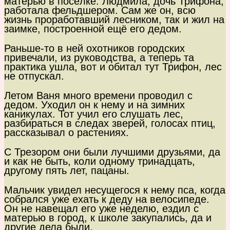
матерью в посёлке. Людмила, дочь Трифона,
работала фельдшером. Сам же он, всю
жизнь проработавший лесником, так и жил на
заимке, построенной ещё его дедом.
Раньше-то в ней охотников городских
привечали, из руководства, а теперь та
практика ушла, вот и обитал тут Трифон, лес
не отпускал.
Летом Ваня много времени проводил с
дедом. Уходил он к нему и на зимних
каникулах. Тот учил его слушать лес,
разбираться в следах зверей, голосах птиц,
рассказывал о растениях.
С Трезором они были лучшими друзьями, да
и как не быть, коли одному тринадцать,
другому пять лет, пацаны.
Мальчик увидел несущегося к нему пса, когда
собрался уже ехать к деду на велосипеде.
Он не навещал его уже неделю, ездил с
матерью в город, к школе закупались, да и
другие дела были.