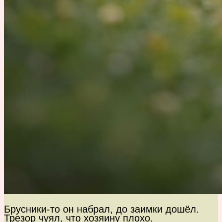
Брусники-то он набрал, до заимки дошёл.
Трезор чуял, что хозяину плохо.