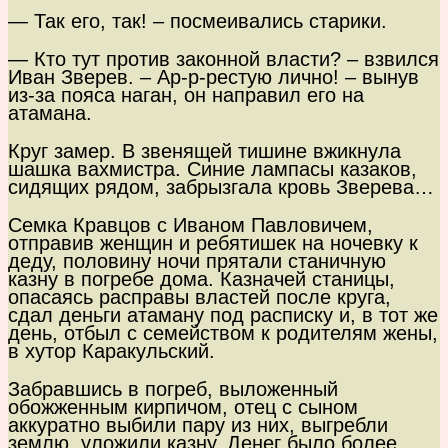
— Так его, так! – посмеивались старики.
— Кто тут против законной власти? – взвился
Иван Зверев. – Ар-р-рестую лично! – вынув
из-за пояса наган, он направил его на
атамана.
Круг замер. В звенящей тишине вжикнула
шашка вахмистра. Синие лампасы казаков,
сидящих рядом, забрызгала кровь Зверева…
Семка Кравцов с Иваном Павловичем,
отправив женщин и ребятишек на ночевку к
деду, половину ночи прятали станичную
казну в погребе дома. Казначей станицы,
опасаясь расправы властей после круга,
сдал деньги атаману под расписку и, в тот же
день, отбыл с семейством к родителям жены,
в хутор Каракульский.
Забравшись в погреб, выложенный
обожженным кирпичом, отец с сыном
аккуратно выбили пару из них, выгребли
землю, уложили казну. Денег было более