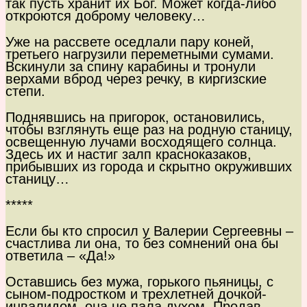
так пусть хранит их Бог. Может когда-либо
откроются доброму человеку…
Уже на рассвете оседлали пару коней,
третьего нагрузили переметными сумами.
Вскинули за спину карабины и тронули
верхами вброд через речку, в киргизские
степи.
Поднявшись на пригорок, остановились,
чтобы взглянуть еще раз на родную станицу,
освещенную лучами восходящего солнца.
Здесь их и настиг залп красноказаков,
прибывших из города и скрытно окруживших
станицу…
*****
Если бы кто спросил у Валерии Сергеевны –
счастлива ли она, то без сомнений она бы
ответила – «Да!»
Оставшись без мужа, горького пьяницы, с
сыном-подростком и трехлетней дочкой-
инвалидом, она не пала духом. Продав