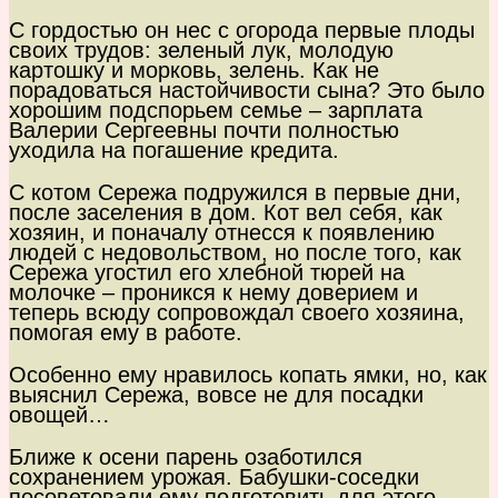
С гордостью он нес с огорода первые плоды
своих трудов: зеленый лук, молодую
картошку и морковь, зелень. Как не
порадоваться настойчивости сына? Это было
хорошим подспорьем семье – зарплата
Валерии Сергеевны почти полностью
уходила на погашение кредита.
С котом Сережа подружился в первые дни,
после заселения в дом. Кот вел себя, как
хозяин, и поначалу отнесся к появлению
людей с недовольством, но после того, как
Сережа угостил его хлебной тюрей на
молочке – проникся к нему доверием и
теперь всюду сопровождал своего хозяина,
помогая ему в работе.
Особенно ему нравилось копать ямки, но, как
выяснил Сережа, вовсе не для посадки
овощей…
Ближе к осени парень озаботился
сохранением урожая. Бабушки-соседки
посоветовали ему подготовить для этого