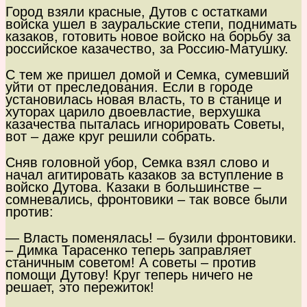
Город взяли красные, Дутов с остатками
войска ушел в зауральские степи, поднимать
казаков, готовить новое войско на борьбу за
российское казачество, за Россию-Матушку.
С тем же пришел домой и Семка, сумевший
уйти от преследования. Если в городе
установилась новая власть, то в станице и
хуторах царило двоевластие, верхушка
казачества пыталась игнорировать Советы,
вот – даже круг решили собрать.
Сняв головной убор, Семка взял слово и
начал агитировать казаков за вступление в
войско Дутова. Казаки в большинстве –
сомневались, фронтовики – так вовсе были
против:
— Власть поменялась! – бузили фронтовики.
– Димка Тарасенко теперь заправляет
станичным советом! А советы – против
помощи Дутову! Круг теперь ничего не
решает, это пережиток!