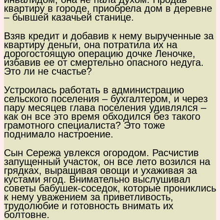
квартиру в городе, приобрела дом в деревне
– бывшей казачьей станице.
Взяв кредит и добавив к нему вырученные за
квартиру деньги, она потратила их на
дорогостоящую операцию дочке Леночке,
избавив ее от смертельно опасного недуга.
Это ли не счастье?
Устроилась работать в администрацию
сельского поселения – бухгалтером, и через
пару месяцев глава поселения удивлялся –
как он все это время обходился без такого
грамотного специалиста? Это тоже
поднимало настроение.
Сын Сережа увлекся огородом. Расчистив
запущенный участок, он все лето возился на
грядках, выращивая овощи и ухаживая за
кустами ягод. Внимательно выслушивал
советы бабушек-соседок, которые прониклись
к нему уважением за приветливость,
трудолюбие и готовность внимать их
болтовне.