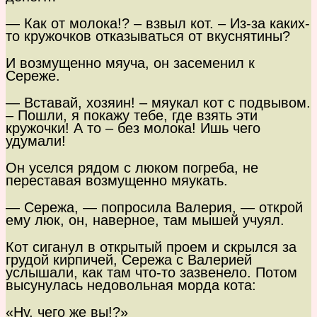
— Как от молока!? – взвыл кот. – Из-за каких-
то кружочков отказываться от вкуснятины?
И возмущенно мяуча, он засеменил к
Сереже.
— Вставай, хозяин! – мяукал кот с подвывом.
– Пошли, я покажу тебе, где взять эти
кружочки! А то – без молока! Ишь чего
удумали!
Он уселся рядом с люком погреба, не
переставая возмущенно мяукать.
— Сережа, — попросила Валерия, — открой
ему люк, он, наверное, там мышей учуял.
Кот сиганул в открытый проем и скрылся за
грудой кирпичей, Сережа с Валерией
услышали, как там что-то зазвенело. Потом
высунулась недовольная морда кота:
«Ну, чего же вы!?»