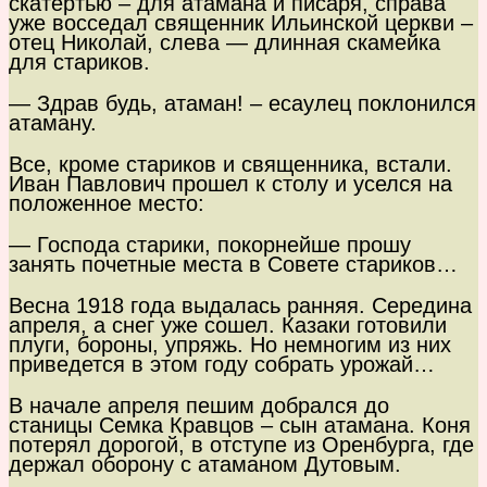
скатертью – для атамана и писаря, справа
уже восседал священник Ильинской церкви –
отец Николай, слева — длинная скамейка
для стариков.
— Здрав будь, атаман! – есаулец поклонился
атаману.
Все, кроме стариков и священника, встали.
Иван Павлович прошел к столу и уселся на
положенное место:
— Господа старики, покорнейше прошу
занять почетные места в Совете стариков…
Весна 1918 года выдалась ранняя. Середина
апреля, а снег уже сошел. Казаки готовили
плуги, бороны, упряжь. Но немногим из них
приведется в этом году собрать урожай…
В начале апреля пешим добрался до
станицы Семка Кравцов – сын атамана. Коня
потерял дорогой, в отступе из Оренбурга, где
держал оборону с атаманом Дутовым.