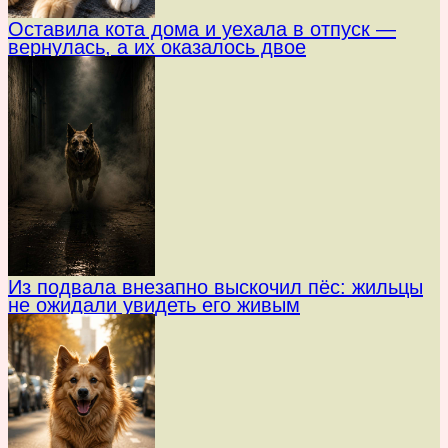
Оставила кота дома и уехала в отпуск —
вернулась, а их оказалось двое
Из подвала внезапно выскочил пёс: жильцы
не ожидали увидеть его живым