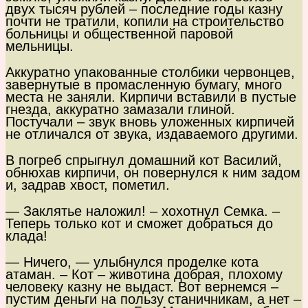
двух тысяч рублей – последние годы казну
почти не тратили, копили на строительство
больницы и общественной паровой
мельницы.
Аккуратно упакованные столбики червонцев,
завернутые в промасленную бумагу, много
места не заняли. Кирпичи вставили в пустые
гнезда, аккуратно замазали глиной.
Постучали – звук вновь уложенных кирпичей
не отличался от звука, издаваемого другими.
В погреб спрыгнул домашний кот Василий,
обнюхав кирпичи, он повернулся к ним задом
и, задрав хвост, пометил.
— Заклятье наложил! – хохотнул Семка. –
Теперь только кот и сможет добраться до
клада!
— Ничего, — улыбнулся проделке кота
атаман. – Кот – животина добрая, плохому
человеку казну не выдаст. Вот вернемся –
пустим деньги на пользу станичникам, а нет –