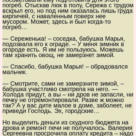
погреб. Отыскав люк в полу, Сережа с трудом
вскрыл его, но под ним оказалась лишь груда
кирпичей, с наваленным поверх нее
мусором. Может, здесь и был когда-то
погреб…
— Сереженька! – соседка, бабушка Марья,
подозвала его к ограде. – У меня зимник в
огороде есть. Я им не пользуюсь. Можешь
там хранить овощ, не замерзнет зимой.
— Спасибо, бабушка Марья! – обрадовался
мальчик.
— Смотрите, сами не замерзните зимой, –
бабушка участливо смотрела на него. —
Холода придут, а вы – ни дров не запасли, ни
печку не отремонтировали. Разве ж можно
так? А у вас дите малое в доме, заболеет, не
приведи Господь. Эх, городские…
Но выделить деньги из скудного бюджета на
дрова и ремонт печи не получалось. Валерия
Сергеевна просрочила оплату кредита – надо