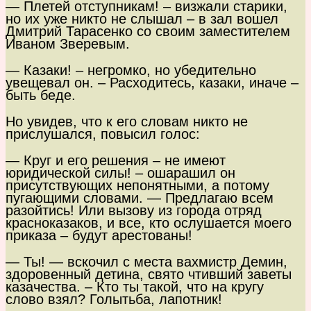
— Плетей отступникам! – визжали старики,
но их уже никто не слышал – в зал вошел
Дмитрий Тарасенко со своим заместителем
Иваном Зверевым.
— Казаки! – негромко, но убедительно
увещевал он. – Расходитесь, казаки, иначе –
быть беде.
Но увидев, что к его словам никто не
прислушался, повысил голос:
— Круг и его решения – не имеют
юридической силы! – ошарашил он
присутствующих непонятными, а потому
пугающими словами. — Предлагаю всем
разойтись! Или вызову из города отряд
красноказаков, и все, кто ослушается моего
приказа – будут арестованы!
— Ты! — вскочил с места вахмистр Демин,
здоровенный детина, свято чтивший заветы
казачества. – Кто ты такой, что на кругу
слово взял? Голытьба, лапотник!