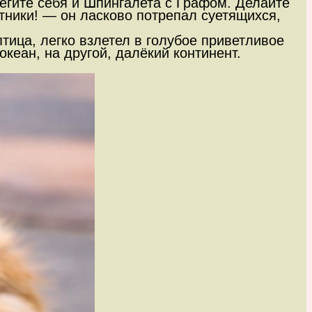
регите себя и Шпингалета с Графом. Делайте
тники! — он ласково потрепал суетящихся,
ица, легко взлетел в голубое приветливое
океан, на другой, далёкий континент.