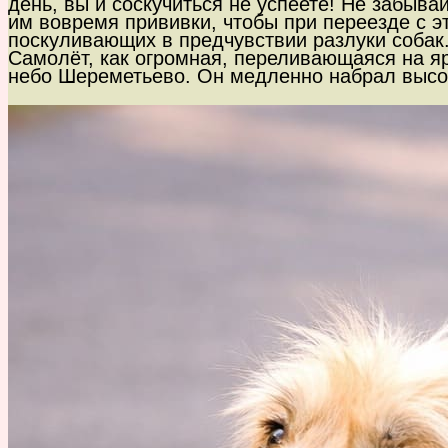
день, вы и соскучиться не успеете! Не забыв
им вовремя прививки, чтобы при переезде с э
поскуливающих в предчувствии разлуки собак
Самолёт, как огромная, переливающаяся на я
небо Шереметьево. Он медленно набрал высоту 