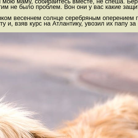
ай мою маму, собирайтесь вместе, не спеша. Бе
тим не было проблем. Вон они у вас какие защи
.
рком весеннем солнце серебряным оперением пт
и, взяв курс на Атлантику, увозил их папу за 