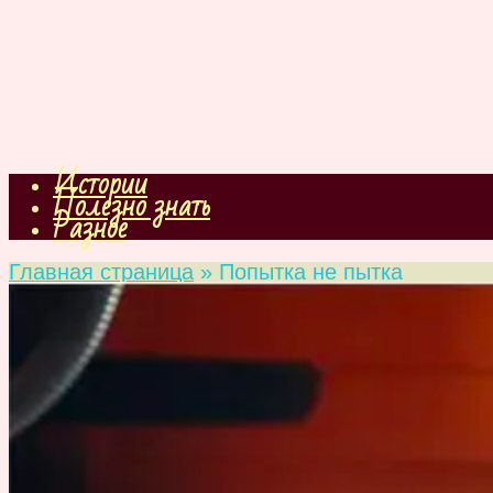
Истории
Полезно знать
Разное
Главная страница
»
Попытка не пытка