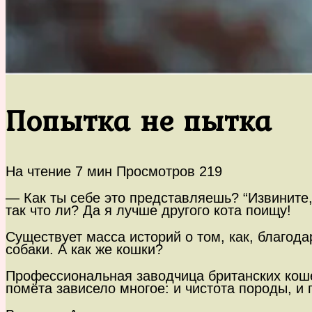
Попытка не пытка
На чтение
7 мин
Просмотров
219
— Как ты себе это представляешь? “Извините,
так что ли? Да я лучше другого кота поищу!
Существует масса историй о том, как, благод
собаки. А как же кошки?
Профессиональная заводчица британских коше
помёта зависело многое: и чистота породы, и 