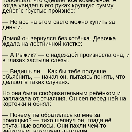
пообещал, что сделает все возможное. А
когда увидел в его руках крупную сумму
денег, с грустью произнёс:
— Не все на этом свете можно купить за
деньги.
Домой он вернулся без котёнка. Девочка
ждала на лестничной клетке:
— А Рыжик? — с надеждой произнесла она, и
в глазах застыли слезы.
— Видишь ли… Как бы тебе получше
объяснить, — начал он, пытаясь понять, что
делают в таких случаях.
Но она была сообразительным ребёнком и
заплакала от отчаяния. Он сел перед ней на
корточки и обнял:
— Почему ты обратилась ко мне за
помощью? — тихо шепнул он, гладя её
спутанные волосы. Они пахли чем-то
знакомым, возможно детством.