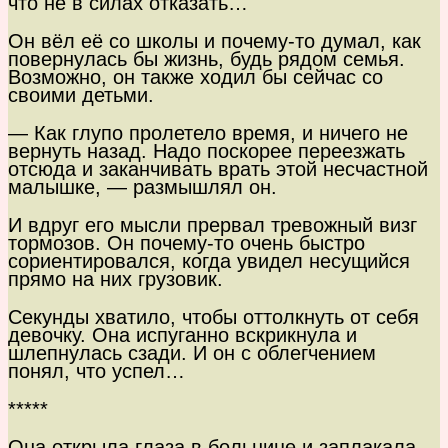
что не в силах отказать…
Он вёл её со школы и почему-то думал, как
повернулась бы жизнь, будь рядом семья.
Возможно, он также ходил бы сейчас со
своими детьми.
— Как глупо пролетело время, и ничего не
вернуть назад. Надо поскорее переезжать
отсюда и заканчивать врать этой несчастной
малышке, — размышлял он.
И вдруг его мысли прервал тревожный визг
тормозов. Он почему-то очень быстро
сориентировался, когда увидел несущийся
прямо на них грузовик.
Секунды хватило, чтобы оттолкнуть от себя
девочку. Она испуганно вскрикнула и
шлепнулась сзади. И он с облегчением
понял, что успел…
*****
Она открыла глаза в больнице и заплакала,