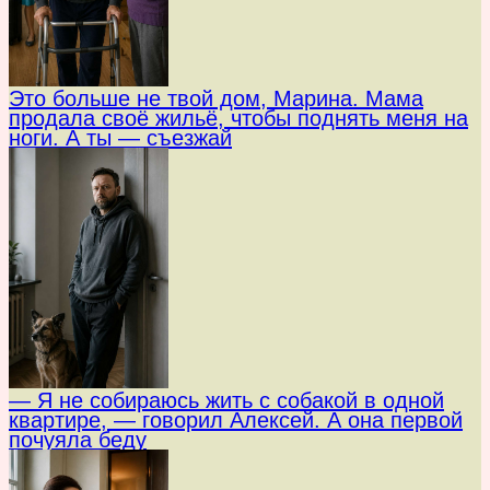
Это больше не твой дом, Марина. Мама
продала своё жильё, чтобы поднять меня на
ноги. А ты — съезжай
— Я не собираюсь жить с собакой в одной
квартире, — говорил Алексей. А она первой
почуяла беду