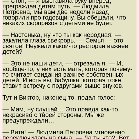
— Стоп, — я выставила руку вперед,
преграждая детям путь. — Людмила
Петровна, мы вам две недели назад
говорили про годовщину. Вы обещали, что
никаких сюрпризов с детьми не будет.
— Настенька, ну что ты как неродная! —
закатила глаза свекровь. — Семья — это
святое! Неужели какой-то ресторан важнее
детей?
— Это не наши дети, — отрезала я. — И,
вообще-то, у них есть мать, которая почему-
то считает свидания важнее собственных
детей. И есть вы, бабушка, которая тоже
ставит встречу с подругами выше внуков.
Тут и Виктор, наконец-то, подал голос:
— Мам, ну слушай… Это правда как-то…
некрасиво с твоей стороны. Мы же
предупреждали…
— Витя! — Людмила Петровна мгновенно
переключилась на сына. — Да ты что?! Вот