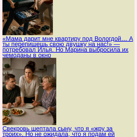
«Мама дарит мне квартиру под Вологдой… А
ты перепишешь свою двушку на нас!» —
потребовал Илья. Но Марина выбросила их
чемоданы в окно
Свекровь шептала сыну, что я «жру за
троих». Но не ожидала, что я подам ей