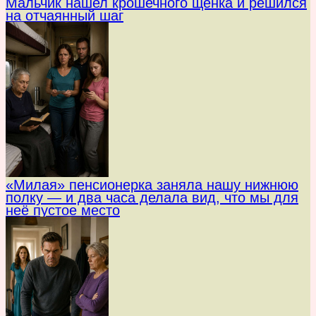
Мальчик нашел крошечного щенка и решился
на отчаянный шаг
«Милая» пенсионерка заняла нашу нижнюю
полку — и два часа делала вид, что мы для
неё пустое место