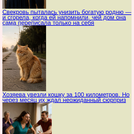
Свекровь пыталась унизить богатую родню —
и сгорела, когда ей напомнили, чей дом она
сама переписала только на себя
Хозяева увезли кошку за 100 километров. Но
через месяц их ждал неожиданный сюрприз