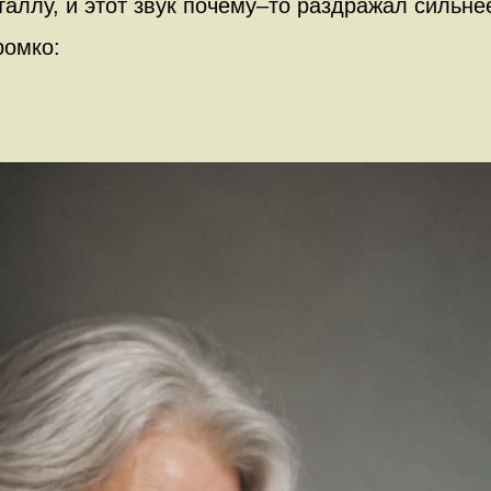
еталлу, и этот звук почему–то раздражал сильне
ромко: