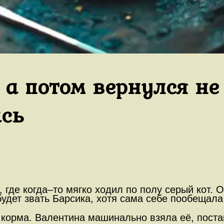
, а потом вернулся н
ась
где когда–то мягко ходил по полу серый кот. О
 будет звать Барсика, хотя сама себе пообещал
корма. Валентина машинально взяла её, постав