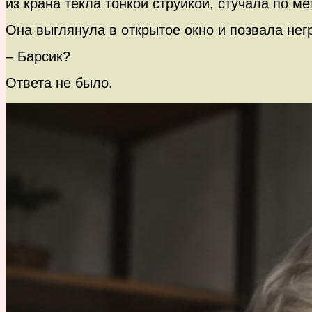
из крана текла тонкой струйкой, стучала по м
Она выглянула в открытое окно и позвала нег
– Барсик?
Ответа не было.