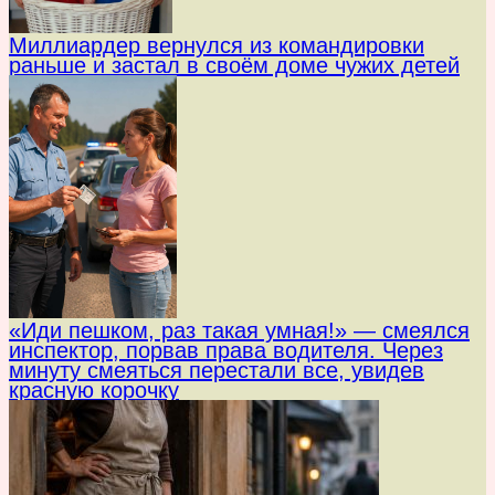
Миллиардер вернулся из командировки
раньше и застал в своём доме чужих детей
«Иди пешком, раз такая умная!» — смеялся
инспектор, порвав права водителя. Через
минуту смеяться перестали все, увидев
красную корочку