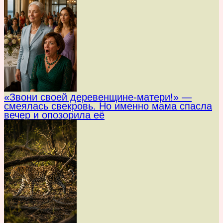
«Звони своей деревенщине-матери!» —
смеялась свекровь. Но именно мама спасла
вечер и опозорила её