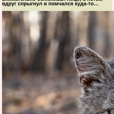
вдруг спрыгнул и помчался куда-то…