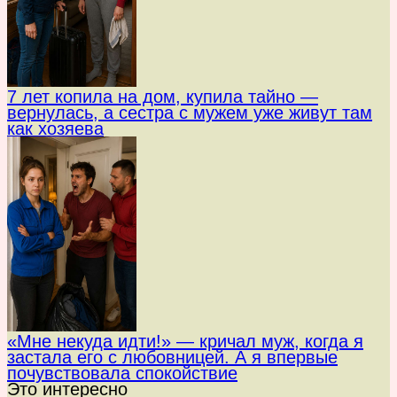
7 лет копила на дом, купила тайно —
вернулась, а сестра с мужем уже живут там
как хозяева
«Мне некуда идти!» — кричал муж, когда я
застала его с любовницей. А я впервые
почувствовала спокойствие
Это интересно