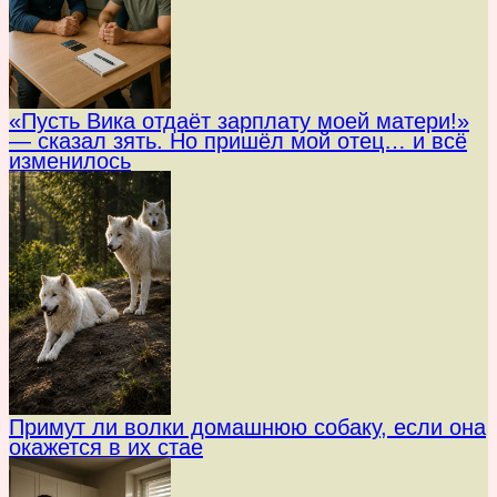
«Пусть Вика отдаёт зарплату моей матери!»
— сказал зять. Но пришёл мой отец… и всё
изменилось
Примут ли волки домашнюю собаку, если она
окажется в их стае