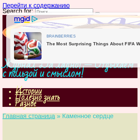
Перейти к содержанию
Search for:
Журнал Да ладно! — Отдыхаем
с пользой и смыслом!
Истории
Полезно знать
Разное
Главная страница
»
Каменное сердце