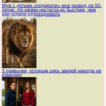
Муж с детьми «подарили» мне развод на 50-
летие. Но карма настигла их быстрее, чем
они успели отпраздновать
3 привычки, которым царь зверей никогда не
изменяет