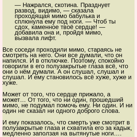
— Нажрался, скотина. Празднует
развод, видимо, — сказала
проходящая мимо бабулька и
сплюнула ему под ноги. — Чтоб ты
сдох, каменное твоё сердце! —
добавила она и, пройдя мимо,
вызвала лифт.
Все соседи проходили мимо, стараясь не
смотреть на него. Они все думали, что он
напился. И в отключке. Поэтому, спокойно
говорили в его полузакрытые глаза всё, что
они о нём думали. А он слушал, слушал и
слушал. И ему становилось всё хуже, хуже и
хуже.
Может от того, что сердце прижало, а
может… От того, что ни один, прошедший
мимо, не подумал помочь ему. Ни один. И ни
один не сказал ни одного доброго слова.
И ему показалось, что смерть уже смотрит в
полузакрытые глаза и схватила его за кадык,
медленно заползая на вытянутые ноги….