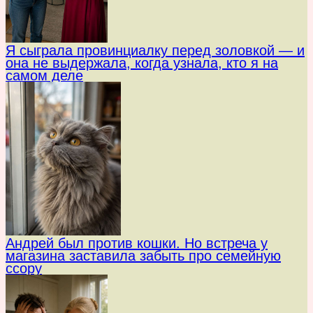
Я сыграла провинциалку перед золовкой — и
она не выдержала, когда узнала, кто я на
самом деле
Андрей был против кошки. Но встреча у
магазина заставила забыть про семейную
ссору