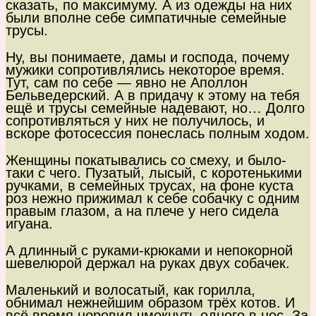
сказать, по максимуму. А из одежды на них
были вполне себе симпатичные семейные
трусы.
Ну, вы понимаете, дамы и господа, почему
мужики сопротивлялись некоторое время.
Тут, сам по себе — явно не Аполлон
Бельведерский. А в придачу к этому на тебя
ещё и трусы семейные надевают, но… Долго
сопротивляться у них не получилось, и
вскоре фотосессия понеслась полным ходом.
Женщины покатывались со смеху, и было-
таки с чего. Пузатый, лысый, с коротенькими
ручками, в семейных трусах, на фоне куста
роз нежно прижимал к себе собачку с одним
правым глазом, а на плече у него сидела
игуана.
А длинный с руками-крюками и непокорной
шевелюрой держал на руках двух собачек.
Маленький и волосатый, как горилла,
обнимал нежнейшим образом трёх котов. И
всё время норовил чмокнуть одного в нос. За