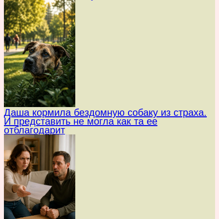
Даша кормила бездомную собаку из страха.
И представить не могла как та ее
отблагодарит