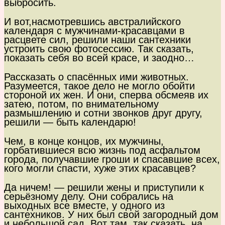
выбросить.
И вот,насмотревшись австралийского
календаря с мужчинами-красавцами в
расцвете сил, решили наши сантехники
устроить свою фотосессию. Так сказать,
показать себя во всей красе, и заодно…
Рассказать о спасённых ими животных.
Разумеется, такое дело не могло обойти
стороной их жен. И они, сперва обсмеяв их
затею, потом, по внимательному
размышлению и сотни звонков друг другу,
решили — быть календарю!
Чем, в конце концов, их мужчины,
горбатившиеся всю жизнь под асфальтом
города, получавшие гроши и спасавшие всех,
кого могли спасти, хуже этих красавцев?
Да ничем! — решили жены и приступили к
серьёзному делу. Они собрались на
выходных все вместе, у одного из
сантехников. У них был свой загородный дом
и небольшой сад. Вот там, так сказать, на