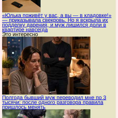
«Юлька поживёт у вас, а вы — в кладовке!»
— приказывала свекровь. Но я вскрыла их
подделку дарения, и муж лишился доли в
квартире навсегда
Это интересно
Полгода бывший муж переводил мне по 3
тысячи: после одного разговора правила
пришлось менять