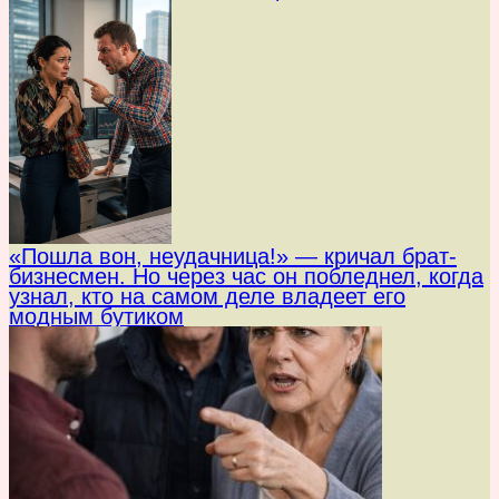
«Пошла вон, неудачница!» — кричал брат-
бизнесмен. Но через час он побледнел, когда
узнал, кто на самом деле владеет его
модным бутиком