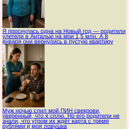
Я проснулась одна на Новый год — родители
улетели в Анталью на мои 1,5 млн. А 8
января они вернулись в пустую квартиру
Муж ночью слил мой ПИН свекрови,
уверенный, что я сплю. Но его родители не
знали, что утром их ждёт карта с тремя
рублями и моя ловушка