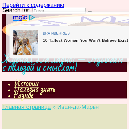
Перейти к содержанию
Search for:
Журнал Да ладно! — Отдыхаем
с пользой и смыслом!
Истории
Полезно знать
Разное
Главная страница
»
Иван-да-Марья