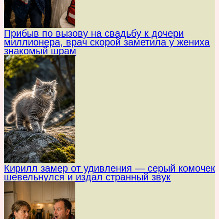
Прибыв по вызову на свадьбу к дочери
миллионера, врач скорой заметила у жениха
знакомый шрам
Кирилл замер от удивления — серый комочек
шевельнулся и издал странный звук