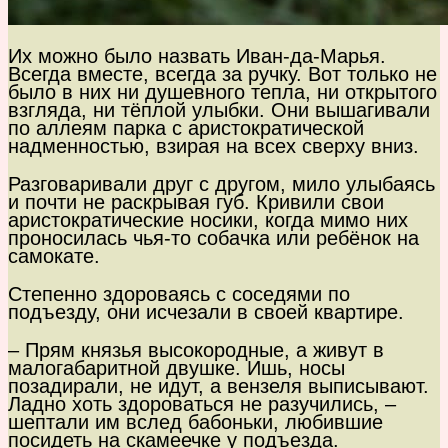
Их можно было назвать Иван-да-Марья.
Всегда вместе, всегда за ручку. Вот только не
было в них ни душевного тепла, ни открытого
взгляда, ни тёплой улыбки. Они вышагивали
по аллеям парка с аристократической
надменностью, взирая на всех сверху вниз.
Разговаривали друг с другом, мило улыбаясь
и почти не раскрывая губ. Кривили свои
аристократические носики, когда мимо них
проносилась чья-то собачка или ребёнок на
самокате.
Степенно здороваясь с соседями по
подъезду, они исчезали в своей квартире.
– Прям князья высокородные, а живут в
малогабаритной двушке. Ишь, носы
позадирали, не идут, а вензеля выписывают.
Ладно хоть здороваться не разучились, –
шептали им вслед бабоньки, любившие
посидеть на скамеечке у подъезда.