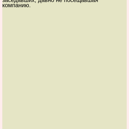
заседавших, давно не посещавшая
компанию.