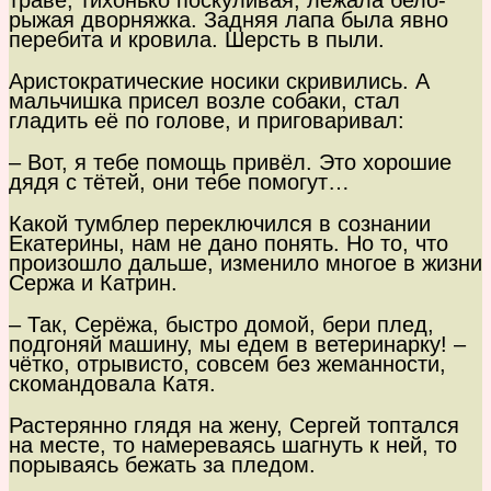
траве, тихонько поскуливая, лежала бело-
рыжая дворняжка. Задняя лапа была явно
перебита и кровила. Шерсть в пыли.
Аристократические носики скривились. А
мальчишка присел возле собаки, стал
гладить её по голове, и приговаривал:
– Вот, я тебе помощь привёл. Это хорошие
дядя с тётей, они тебе помогут…
Какой тумблер переключился в сознании
Екатерины, нам не дано понять. Но то, что
произошло дальше, изменило многое в жизни
Сержа и Катрин.
– Так, Серёжа, быстро домой, бери плед,
подгоняй машину, мы едем в ветеринарку! –
чётко, отрывисто, совсем без жеманности,
скомандовала Катя.
Растерянно глядя на жену, Сергей топтался
на месте, то намереваясь шагнуть к ней, то
порываясь бежать за пледом.