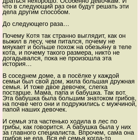
драться нехорошо. Особенно девочкам. И
что в следующий раз они будут решать эти
дела другим способом.
До следующего раза…
Почему Котя так странно выглядит, как он
выжил в лесу, чем питался, почему не
мяукает и больше похож на обезьяну в теле
кота, и почему такого размера, никто не
догадывался, пока не произошла эта
история…
В соседнем доме, а в посёлке у каждой
семьи был свой дом, жила большая дружная
семья. И тоже двое девочек, слегка
постарше. Мама, папа и бабушка. Так вот.
Эта бабушка была большим знатоком грибов,
на почве чего они и подружились с мужчиной,
папой наших девочек.
И семья эта частенько ходила в лес по
грибы, как говорится. А бабушка была у них
за главного специалиста. Впрочем, сама она
грибов не ела. Вся её семья когда-то