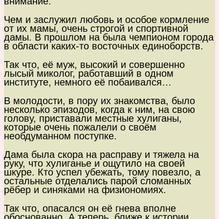
внимание.
Чем и заслужил любовь и особое кормление
от их мамы, очень строгой и спортивной
дамы. В прошлом на была чемпионом города
в области каких-то восточных единоборств.
Так что, её муж, высокий и совершенно
лысый миколог, работавший в одном
институте, немного её побаивался…
В молодости, в пору их знакомства, было
несколько эпизодов, когда к ним, на свою
голову, приставали местные хулиганы,
которые очень пожалели о своём
необдуманном поступке.
Дама была скора на расправу и тяжела на
руку, что хулиганье и ощутило на своей
шкуре. Кто успел убежать, тому повезло, а
остальные отделались парой сломанных
рёбер и синяками на физиономиях.
Так что, опасался он её гнева вполне
обоснованно. А теперь, ближе к истории,