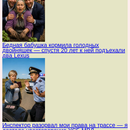
Бедная бабушка кормила голодных
двойняшек — спустя 20 лет к ней подъехали
два Lexus
Инспектор разорвал мои права на трассе — я