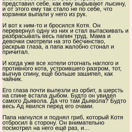
представил себе, как ему вырывают лысину,
и от этого ему так стало не по себе, что
корзинки выпали у него из рук.
И вот к ним-то и бросился Котя. Он
перевернул одну из них и стал вытаскивать и
разбрасывать весь папин труд. Мама и
девочки смотрели на это бесчинство,
раскрыв глаза, а папа жалобно стонал и
причитал.
И когда уже все хотели отогнать наглого и
противного кота, устроившего разгром, тот,
выгнув спину, ещё больше зашипел, как
чайник.
Его глаза почти вылезли из орбит, а шерсть
на спине встала дыбом. Будто он увидел
самого Дьявола. Да что там Дьявола? Будто
весь Ад явился перед его очами.
Папа нагнулся и поднял гриб, который Котя
отбросил в сторону. Он внимательно
посмотрел на него ещё раз, и…