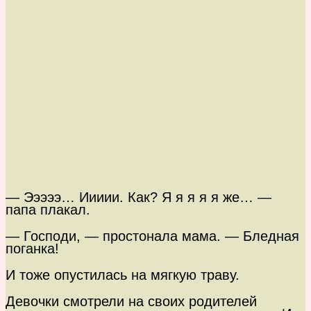
— Эээээ… Иииии. Как? Я я я я я же… —
папа плакал.
— Господи, — простонала мама. — Бледная
поганка!
И тоже опустилась на мягкую траву.
Девочки смотрели на своих родителей