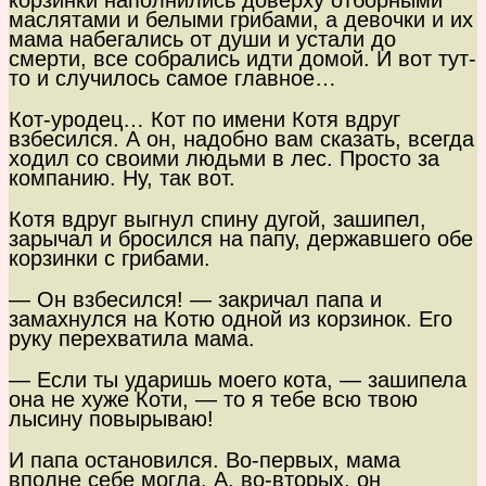
корзинки наполнились доверху отборными
маслятами и белыми грибами, а девочки и их
мама набегались от души и устали до
смерти, все собрались идти домой. И вот тут-
то и случилось самое главное…
Кот-уродец… Кот по имени Котя вдруг
взбесился. А он, надобно вам сказать, всегда
ходил со своими людьми в лес. Просто за
компанию. Ну, так вот.
Котя вдруг выгнул спину дугой, зашипел,
зарычал и бросился на папу, державшего обе
корзинки с грибами.
— Он взбесился! — закричал папа и
замахнулся на Котю одной из корзинок. Его
руку перехватила мама.
— Если ты ударишь моего кота, — зашипела
она не хуже Коти, — то я тебе всю твою
лысину повырываю!
И папа остановился. Во-первых, мама
вполне себе могла. А, во-вторых, он