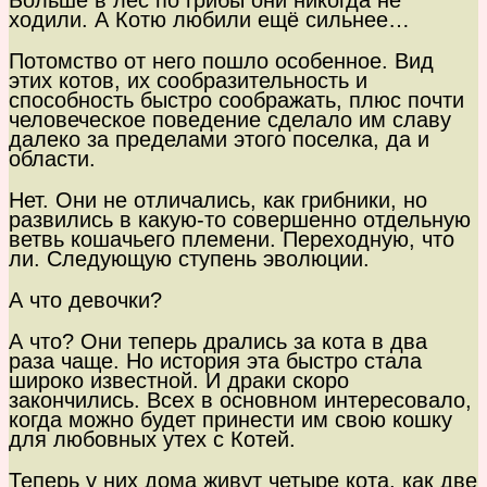
Больше в лес по грибы они никогда не
ходили. А Котю любили ещё сильнее…
Потомство от него пошло особенное. Вид
этих котов, их сообразительность и
способность быстро соображать, плюс почти
человеческое поведение сделало им славу
далеко за пределами этого поселка, да и
области.
Нет. Они не отличались, как грибники, но
развились в какую-то совершенно отдельную
ветвь кошачьего племени. Переходную, что
ли. Следующую ступень эволюции.
А что девочки?
А что? Они теперь дрались за кота в два
раза чаще. Но история эта быстро стала
широко известной. И драки скоро
закончились. Всех в основном интересовало,
когда можно будет принести им свою кошку
для любовных утех с Котей.
Теперь у них дома живут четыре кота, как две