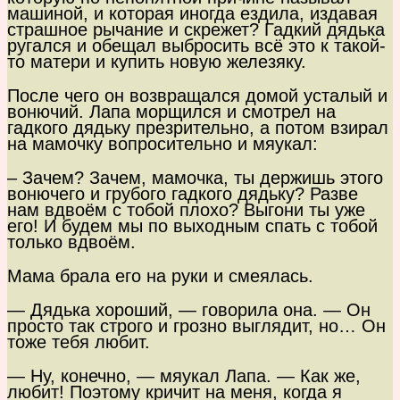
машиной, и которая иногда ездила, издавая
страшное рычание и скрежет? Гадкий дядька
ругался и обещал выбросить всё это к такой-
то матери и купить новую железяку.
После чего он возвращался домой усталый и
вонючий. Лапа морщился и смотрел на
гадкого дядьку презрительно, а потом взирал
на мамочку вопросительно и мяукал:
– Зачем? Зачем, мамочка, ты держишь этого
вонючего и грубого гадкого дядьку? Разве
нам вдвоём с тобой плохо? Выгони ты уже
его! И будем мы по выходным спать с тобой
только вдвоём.
Мама брала его на руки и смеялась.
— Дядька хороший, — говорила она. — Он
просто так строго и грозно выглядит, но… Он
тоже тебя любит.
— Ну, конечно, — мяукал Лапа. — Как же,
любит! Поэтому кричит на меня, когда я