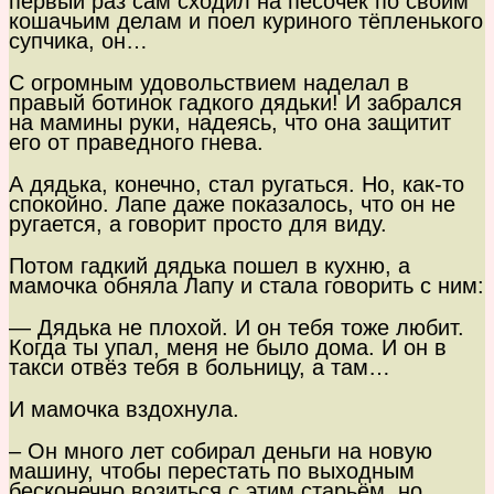
первый раз сам сходил на песочек по своим
кошачьим делам и поел куриного тёпленького
супчика, он…
С огромным удовольствием наделал в
правый ботинок гадкого дядьки! И забрался
на мамины руки, надеясь, что она защитит
его от праведного гнева.
А дядька, конечно, стал ругаться. Но, как-то
спокойно. Лапе даже показалось, что он не
ругается, а говорит просто для виду.
Потом гадкий дядька пошел в кухню, а
мамочка обняла Лапу и стала говорить с ним:
— Дядька не плохой. И он тебя тоже любит.
Когда ты упал, меня не было дома. И он в
такси отвёз тебя в больницу, а там…
И мамочка вздохнула.
– Он много лет собирал деньги на новую
машину, чтобы перестать по выходным
бесконечно возиться с этим старьём, но,