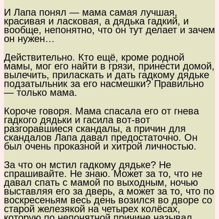
И Лапа понял — мама самая лучшая,
красивая и ласковая, а дядька гадкий, и
вообще, непонятно, что он тут делает и зачем
он нужен…
Действительно. Кто ещё, кроме родной
мамы, мог его найти в грязи, принести домой,
вылечить, приласкать и дать гадкому дядьке
подзатыльник за его насмешки? Правильно
— только мама.
Короче говоря. Мама спасала его от гнева
гадкого дядьки и гасила вот-вот
разгоравшиеся скандалы, а причин для
скандалов Лапа давал предостаточно. Он
был очень проказной и хитрой личностью.
За что он мстил гадкому дядьке? Не
спрашивайте. Не знаю. Может за то, что не
давал спать с мамой по выходным, ночью
выставляя его за дверь, а может за то, что по
воскресеньям весь день возился во дворе со
старой железякой на четырех колёсах,
которую по непонятной причине называл