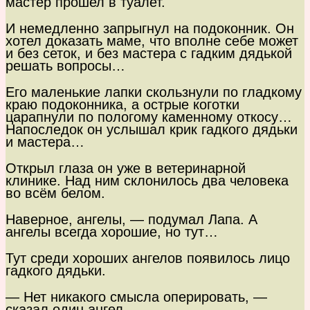
мастер прошел в туалет.
И немедленно запрыгнул на подоконник. Он
хотел доказать маме, что вполне себе может
и без сеток, и без мастера с гадким дядькой
решать вопросы…
Его маленькие лапки скользнули по гладкому
краю подоконника, а острые коготки
царапнули по пологому каменному откосу…
Напоследок он услышал крик гадкого дядьки
и мастера…
Открыл глаза он уже в ветеринарной
клинике. Над ним склонилось два человека
во всём белом.
Наверное, ангелы, — подумал Лапа. А
ангелы всегда хорошие, но тут…
Тут среди хороших ангелов появилось лицо
гадкого дядьки.
— Нет никакого смысла оперировать, —
сказал один ангел.