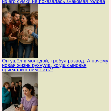
из его сумки не показалась знакомая голова
Он ушёл к молодой, требуя развод. А почему
новая жизнь рухнула, когда сыновья
приехали к ним жить?