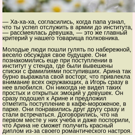
— Ха-ха-ха, согласились, когда папа узнал,
что ты успел отслужить в армии до института,
— рассмеялась девушка, — это же главный
критерий у нашего товарища полковника.
Молодые люди пошли гулять по набережной,
весело обсуждая свое будущее. Они
познакомились еще при поступлении в
институт у стенда, где были вывешены
списки с фамилиями поступивших. Арина так
бурно выражала свой восторг, что привлекла
внимание всех окружающих, а Игорь сразу в
нее влюбился. Он никогда не видел таких
простых и открытых эмоций у девушек. Он
сразу подошел к Арине и предложил
отметить поступление в кафе-мороженое, в
парке. Они понравились друг другу сразу и
стали встречаться. Договорились, что на
первом месте у них учеба и даже поспорили,
что Арина не сможет получить красный
диплом из-за своего романтического настроя.