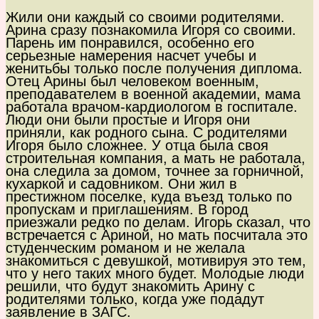
Жили они каждый со своими родителями.
Арина сразу познакомила Игоря со своими.
Парень им понравился, особенно его
серьезные намерения насчет учебы и
женитьбы только после получения диплома.
Отец Арины был человеком военным,
преподавателем в военной академии, мама
работала врачом-кардиологом в госпитале.
Люди они были простые и Игоря они
приняли, как родного сына. С родителями
Игоря было сложнее. У отца была своя
строительная компания, а мать не работала,
она следила за домом, точнее за горничной,
кухаркой и садовником. Они жил в
престижном поселке, куда въезд только по
пропускам и приглашениям. В город
приезжали редко по делам. Игорь сказал, что
встречается с Ариной, но мать посчитала это
студенческим романом и не желала
знакомиться с девушкой, мотивируя это тем,
что у него таких много будет. Молодые люди
решили, что будут знакомить Арину с
родителями только, когда уже подадут
заявление в ЗАГС.