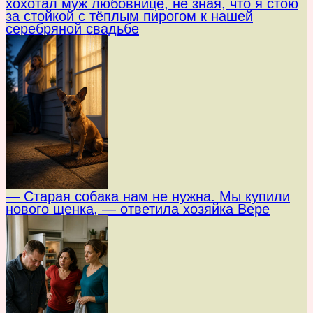
хохотал муж любовнице, не зная, что я стою
за стойкой с тёплым пирогом к нашей
серебряной свадьбе
— Старая собака нам не нужна. Мы купили
нового щенка, — ответила хозяйка Вере