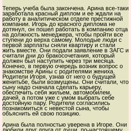
Теперь учеба была закончена. Арина все-таки
заработала красный диплом и ее ждали на
работу в аналитическом отделе престижной
компании. Игорь до красного диплома не
дотянул, он пошел работать в компанию отца
на должность менеджера, чтобы пройти все
ступени до верха самому. Молодые люди с
первой зарплаты сняли квартиру и стали
жить вместе. Они подали заявление в ЗАГС и
считали дни до бракосочетания, который
должен был наступить через три месяца.
Конечно, в первую очередь возник вопрос о
знакомстве Арины с родителями жениха.
Родители Игоря, узнав от него о будущей
женитьбе, были возмущены. Они считали, что
сыну надо сначала сделать карьеру,
обеспечить себя жильем, автомобилем,
дачей, а потом уже с умом выбрать себе
достойную пару. Родители согласились
познакомиться с невестой сына, чтобы
объяснить ей свою позицию.
Арина была полностью уверена в Игоре. Они
любили друг друга от души, по-настоящему,