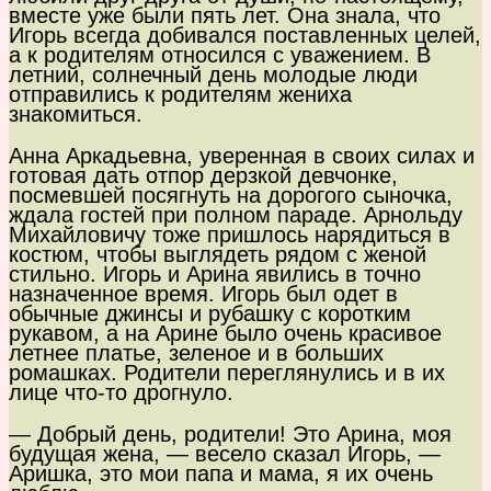
вместе уже были пять лет. Она знала, что
Игорь всегда добивался поставленных целей,
а к родителям относился с уважением. В
летний, солнечный день молодые люди
отправились к родителям жениха
знакомиться.
Анна Аркадьевна, уверенная в своих силах и
готовая дать отпор дерзкой девчонке,
посмевшей посягнуть на дорогого сыночка,
ждала гостей при полном параде. Арнольду
Михайловичу тоже пришлось нарядиться в
костюм, чтобы выглядеть рядом с женой
стильно. Игорь и Арина явились в точно
назначенное время. Игорь был одет в
обычные джинсы и рубашку с коротким
рукавом, а на Арине было очень красивое
летнее платье, зеленое и в больших
ромашках. Родители переглянулись и в их
лице что-то дрогнуло.
— Добрый день, родители! Это Арина, моя
будущая жена, — весело сказал Игорь, —
Аришка, это мои папа и мама, я их очень