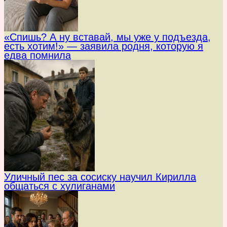
«Спишь? А ну вставай, мы уже у подъезда,
есть хотим!» — заявила родня, которую я
едва помнила
Уличный пес за сосиску научил Кирилла
общаться с хулиганами