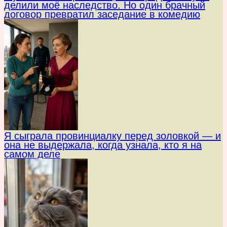
делили моё наследство. Но один брачный
договор превратил заседание в комедию
Я сыграла провинциалку перед золовкой — и
она не выдержала, когда узнала, кто я на
самом деле