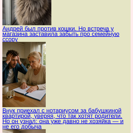
Андрей был против кошки. Но встреча у
магазина заставила забыть про семейную
ссору
Внук приехал с нотариусом за бабушкиной
квартирой, уверяя, что так хотят родители.
Но он узнал: она уже давно не хозяйка — и
не его добыча