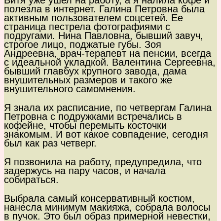
Витя уже ушел на работу, а я налила кофе и
полезла в интернет. Галина Петровна была
активным пользователем соцсетей. Ее
страница пестрела фотографиями с
подругами. Нина Павловна, бывший завуч,
строгое лицо, поджатые губы. Зоя
Андреевна, врач-терапевт на пенсии, всегда
с идеальной укладкой. Валентина Сергеевна,
бывший главбух крупного завода, дама
внушительных размеров и такого же
внушительного самомнения.
Я знала их расписание, по четвергам Галина
Петровна с подружками встречались в
кофейне, чтобы перемыть косточки
знакомым. И вот какое совпадение, сегодня
был как раз четверг.
Я позвонила на работу, предупредила, что
задержусь на пару часов, и начала
собираться.
Выбрала самый консервативный костюм,
нанесла минимум макияжа, собрала волосы
в пучок. Это был образ примерной невестки,