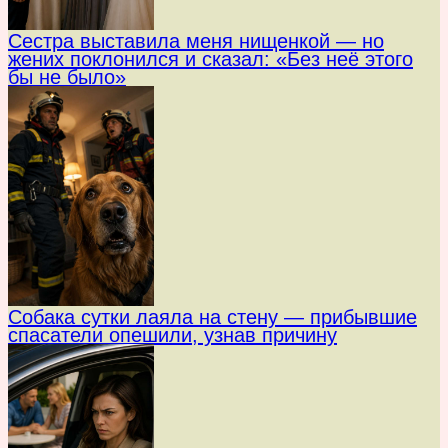
Сестра выставила меня нищенкой — но
жених поклонился и сказал: «Без неё этого
бы не было»
Собака сутки лаяла на стену — прибывшие
спасатели опешили, узнав причину