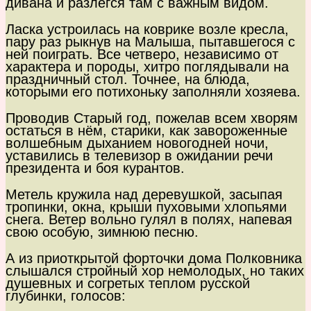
дивана и разлёгся там с важным видом.
Ласка устроилась на коврике возле кресла,
пару раз рыкнув на Малыша, пытавшегося с
ней поиграть. Все четверо, независимо от
характера и породы, хитро поглядывали на
праздничный стол. Точнее, на блюда,
которыми его потихоньку заполняли хозяева.
Проводив Старый год, пожелав всем хворям
остаться в нём, старики, как завороженные
волшебным дыханием новогодней ночи,
уставились в телевизор в ожидании речи
президента и боя курантов.
Метель кружила над деревушкой, засыпая
тропинки, окна, крыши пуховыми хлопьями
снега. Ветер вольно гулял в полях, напевая
свою особую, зимнюю песню.
А из приоткрытой форточки дома Полковника
слышался стройный хор немолодых, но таких
душевных и согретых теплом русской
глубинки, голосов: