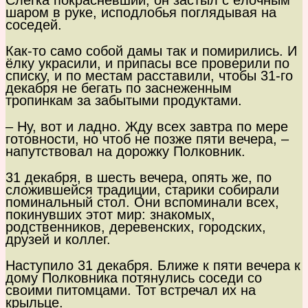
Слегка покрасневший, он застыл с ёлочным
шаром в руке, исподлобья поглядывая на
соседей.
Как-то само собой дамы так и помирились. И
ёлку украсили, и припасы все проверили по
списку, и по местам расставили, чтобы 31-го
декабря не бегать по заснеженным
тропинкам за забытыми продуктами.
– Ну, вот и ладно. Жду всех завтра по мере
готовности, но чтоб не позже пяти вечера, –
напутствовал на дорожку Полковник.
31 декабря, в шесть вечера, опять же, по
сложившейся традиции, старики собирали
поминальный стол. Они вспоминали всех,
покинувших этот мир: знакомых,
родственников, деревенских, городских,
друзей и коллег.
Наступило 31 декабря. Ближе к пяти вечера к
дому Полковника потянулись соседи со
своими питомцами. Тот встречал их на
крыльце.