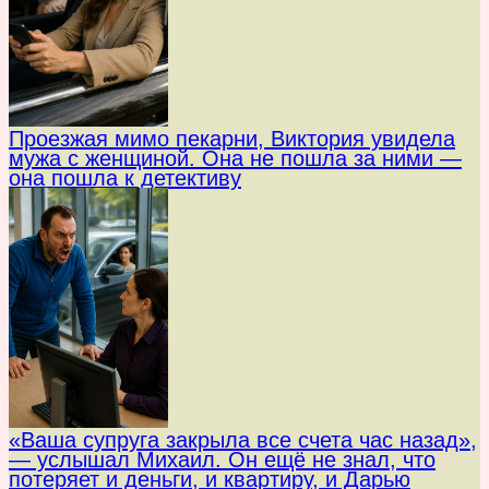
Проезжая мимо пекарни, Виктория увидела
мужа с женщиной. Она не пошла за ними —
она пошла к детективу
«Ваша супруга закрыла все счета час назад»,
— услышал Михаил. Он ещё не знал, что
потеряет и деньги, и квартиру, и Дарью