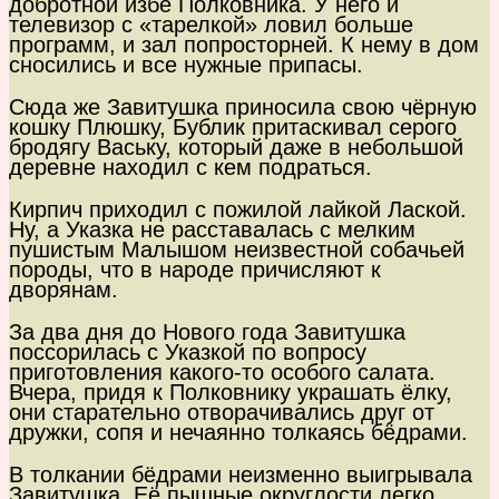
добротной избе Полковника. У него и
телевизор с «тарелкой» ловил больше
программ, и зал попросторней. К нему в дом
сносились и все нужные припасы.
Сюда же Завитушка приносила свою чёрную
кошку Плюшку, Бублик притаскивал серого
бродягу Ваську, который даже в небольшой
деревне находил с кем подраться.
Кирпич приходил с пожилой лайкой Лаской.
Ну, а Указка не расставалась с мелким
пушистым Малышом неизвестной собачьей
породы, что в народе причисляют к
дворянам.
За два дня до Нового года Завитушка
поссорилась с Указкой по вопросу
приготовления какого-то особого салата.
Вчера, придя к Полковнику украшать ёлку,
они старательно отворачивались друг от
дружки, сопя и нечаянно толкаясь бёдрами.
В толкании бёдрами неизменно выигрывала
Завитушка. Её пышные округлости легко