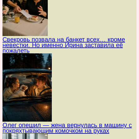
Свекровь позвала на банкет всех… кроме
невестки. Но именно Ирина заставила её
пожалеть
Олег опешил — жена вернулась в машину с
покряхтывающим комочком на руках