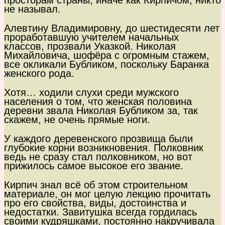
просторам страны, иначе как Кирпичом, никто
не называл.
Алевтину Владимировну, до шестидесяти лет
проработавшую учителем начальных
классов, прозвали Указкой. Николая
Михайловича, шофёра с огромным стажем,
все окликали Бубликом, поскольку Баранка
женского рода.
Хотя… ходили слухи среди мужского
населения о том, что женская половина
деревни звала Николая Бубликом за, так
скажем, не очень прямые ноги.
У каждого деревенского прозвища были
глубокие корни возникновения. Полковник
ведь не сразу стал полковником, но вот
прижилось самое высокое его звание.
Кирпич знал всё об этом строительном
материале, он мог целую лекцию прочитать
про его свойства, виды, достоинства и
недостатки. Завитушка всегда гордилась
своими кудряшками, постоянно накручивала