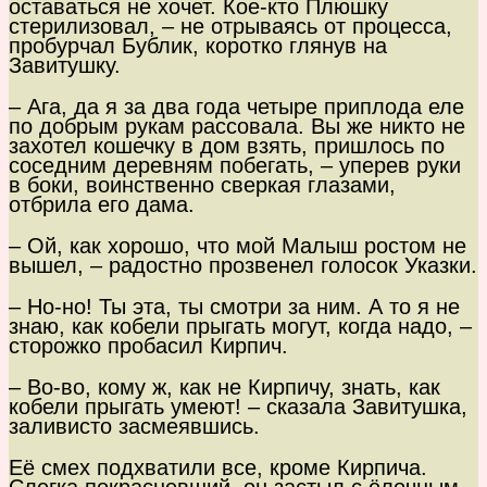
оставаться не хочет. Кое-кто Плюшку
стерилизовал, – не отрываясь от процесса,
пробурчал Бублик, коротко глянув на
Завитушку.
– Ага, да я за два года четыре приплода еле
по добрым рукам рассовала. Вы же никто не
захотел кошечку в дом взять, пришлось по
соседним деревням побегать, – уперев руки
в боки, воинственно сверкая глазами,
отбрила его дама.
– Ой, как хорошо, что мой Малыш ростом не
вышел, – радостно прозвенел голосок Указки.
– Но-но! Ты эта, ты смотри за ним. А то я не
знаю, как кобели прыгать могут, когда надо, –
сторожко пробасил Кирпич.
– Во-во, кому ж, как не Кирпичу, знать, как
кобели прыгать умеют! – сказала Завитушка,
заливисто засмеявшись.
Её смех подхватили все, кроме Кирпича.