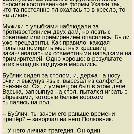
сносили костлявенькие формы Указки так,
что та постоянно плюхалась то в кресло, то
на диван.
Мужики с улыбками наблюдали за
противостоянием двух дам, но лезть с
советами или примирением опасались. Были
уже прецеденты. Как правило, каждая
попытка помирить местных красавиц
заканчивалась их совместными нападками на
примирителей. Одно хорошо: в результате
этих нападок подружки мирились.
Бублик сидел за столом, и, держа на носу
очки и высунув язык, вырезал из салфеток
снежинки. Ох, и умелец он был в этом деле.
Васька, запрыгнув на стол, пытался играть с
обрезками, которые белым ворохом
сыпались на пол.
– Бублич, ты зачем его раньше времени
припёр? – заворчал на него Полковник.
– У него личная трагедия. Он один