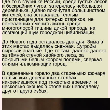
Где-то в глубинке России, среди густых лесов
и бескрайних лугов, затерялась небольшая
деревенька. Давно покинутая большинством
жителей, она оставалась тёплым
пристанищем для пятерых стариков, не
пожелавших сменить жизнь среди
многоголосой тишины дикой природы на
лязгающий шум городской цивилизации.
До Нового года оставалось два дня. Зима в
этих местах выдалась снежная. Сугробы
выросли знатные. Где-то там, далеко-далеко,
за тёмной стеной хвойного леса, за
покрытыми белым ковром полями, сверкал
огнями иллюминации город.
В деревеньке горело два стареньких фонаря
на высоких деревянных столбах,
накренившихся под тяжестью времени, и
несколько окошек в стоявших неподалеку
друг от друга избах.