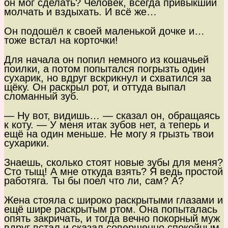
он мог сделать? Человек, всегда привыкший
молчать и вздыхать. И всё же…
Он подошёл к своей маленькой дочке и…
тоже встал на корточки!
Для начала он попил немного из кошачьей
поилки, а потом попытался погрызть один
сухарик, но вдруг вскрикнул и схватился за
щёку. Он раскрыл рот, и оттуда выпал
сломанный зуб.
— Ну вот, видишь… — сказал он, обращаясь
к коту. — У меня итак зубов нет, а теперь и
ещё на один меньше. Не могу я грызть твои
сухарики.
Знаешь, сколько стоят новые зубы для меня?
Сто тыщ! А мне откуда взять? Я ведь простой
работяга. Ты бы поел что ли, сам? А?
Жена стояла с широко раскрытыми глазами и
ещё шире раскрытым ртом. Она попыталась
опять закричать, и тогда вечно покорный муж
вдруг встал и сказал совершенно спокойным