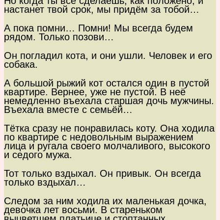
Но когда ты всё сделаешь, как положено, и
настанет твой срок, мы придём за тобой…
А пока помни… Помни! Мы всегда будем
рядом. Только позови…
Он погладил кота, и они ушли. Человек и его
собака.
А большой рыжий кот остался один в пустой
квартире. Вернее, уже не пустой. В неё
немедленно въехала старшая дочь мужчины.
Въехала вместе с семьёй…
Тётка сразу не понравилась коту. Она ходила
по квартире с недовольным выражением
лица и ругала своего молчаливого, высокого
и седого мужа.
Тот только вздыхал. Он привык. Он всегда
только вздыхал…
Следом за ним ходила их маленькая дочка,
девочка лет восьми. В стареньком
выцветшем платьице и стоптанных