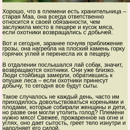
Хорошо, что в племени есть хранительница –
старая Маа, она всегда ответственно
относится к своей обязанности, чем
заслужила место в пещере и кусок мяса,
если охотники возвращались с добычей.
Вот и сегодня, заранее почуяв приближение
грозы, она нагребла на плоский камень горку
горячих углей и перенесла их в пещеру.
В отдалении послышался лай собак, значит,
возвращаются охотники. Они уже близко.
Люди стойбища замерли, обратившись к
опушке леса – если охотники принесут
добычу, то сегодня все будут сыты.
Такое случалось не каждый день, часто им
приходилось довольствоваться кореньями и
плодами, которые собирали женщины и дети,
но разве они могли утолить голод? Племени
нужно мясо! Свежее, прожаренное на огне и
углях, оно дает сытость, греет тело изнутри и
наполняет его силой.