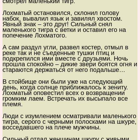
смотрел маленький тигр.
Лохматый остановился, склонил голову
набок, вывалил язык и завилял хвостом.
Явный знак – это друг! Сильный снял
маленького тигра с ветки и оставил его на
попечение Лохматого.
А сам раздул угли, развел костер, отмыл в
реке так и не съеденные тушки птиц и
подкрепился ими вместе с друзьями. Ночь
прошла спокойно – дикие звери боятся огня и
стараются держаться от него подальше…
В стойбище они были уже на следующий
день, когда солнце приближалось к зениту.
Лохматый оповестил всех о возвращении
громким лаем. Встречать их высыпало все
племя.
Люди с изумлением осматривали маленького
тигра, серого с черными полосками на шкуре,
восседавшего на плече мужчины.
Сильный отдал женщинам шкуру с живыми