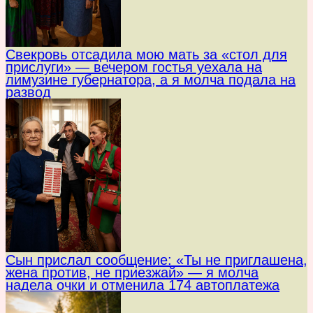
Свекровь отсадила мою мать за «стол для
прислуги» — вечером гостья уехала на
лимузине губернатора, а я молча подала на
развод
Сын прислал сообщение: «Ты не приглашена,
жена против, не приезжай» — я молча
надела очки и отменила 174 автоплатежа