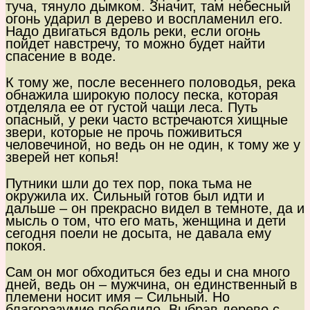
туча, тянуло дымком. Значит, там небесный
огонь ударил в дерево и воспламенил его.
Надо двигаться вдоль реки, если огонь
пойдет навстречу, то можно будет найти
спасение в воде.
К тому же, после весеннего половодья, река
обнажила широкую полосу песка, которая
отделяла ее от густой чащи леса. Путь
опасный, у реки часто встречаются хищные
звери, которые не прочь поживиться
человечиной, но ведь он не один, к тому же у
зверей нет копья!
Путники шли до тех пор, пока тьма не
окружила их. Сильный готов был идти и
дальше – он прекрасно видел в темноте, да и
мысль о том, что его мать, женщина и дети
сегодня поели не досыта, не давала ему
покоя.
Сам он мог обходиться без еды и сна много
дней, ведь он – мужчина, он единственный в
племени носит имя – Сильный. Но
благоразумие победило. Выбрав дерево с