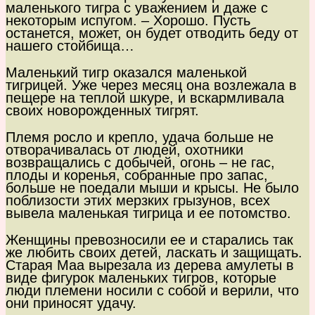
маленького тигра с уважением и даже с
некоторым испугом. – Хорошо. Пусть
останется, может, он будет отводить беду от
нашего стойбища…
Маленький тигр оказался маленькой
тигрицей. Уже через месяц она возлежала в
пещере на теплой шкуре, и вскармливала
своих новорожденных тигрят.
Племя росло и крепло, удача больше не
отворачивалась от людей, охотники
возвращались с добычей, огонь – не гас,
плоды и коренья, собранные про запас,
больше не поедали мыши и крысы. Не было
поблизости этих мерзких грызунов, всех
вывела маленькая тигрица и ее потомство.
Женщины превозносили ее и старались так
же любить своих детей, ласкать и защищать.
Старая Маа вырезала из дерева амулеты в
виде фигурок маленьких тигров, которые
люди племени носили с собой и верили, что
они приносят удачу.