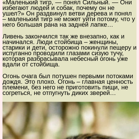
«Маленький тигр, — понял Сильный. — Они
избегают людей и собак, почему он не
ушел?» Он раздвинул ветви дерева и понял
– маленький тигр не может уйти потому, что у
него большая рана на задней лапке…
Ливень закончился так же внезапно, как и
начинался. Люди стойбища – женщины,
старики и дети, осторожно покинули пещеру и
испуганно проводили глазами сизую тучу,
которая разбрасывала небесный огонь уже
вдали от стойбища.
Огонь очага был потушен первыми потоками
дождя. Это плохо. Огонь – главная ценность
племени, без него не приготовить пищи, не
согреться, не отпугнуть диких зверей…