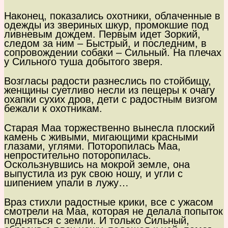
Наконец, показались охотники, облаченные в
одежды из звериных шкур, промокшие под
ливневым дождем. Первым идет Зоркий,
следом за ним – Быстрый, и последним, в
сопровождении собаки – Сильный. На плечах
у Сильного туша добытого зверя.
Возгласы радости разнеслись по стойбищу,
женщины суетливо несли из пещеры к очагу
охапки сухих дров, дети с радостным визгом
бежали к охотникам.
Старая Маа торжественно вынесла плоский
камень с живыми, мигающими красными
глазами, углями. Поторопилась Маа,
непростительно поторопилась.
Оскользнувшись на мокрой земле, она
выпустила из рук свою ношу, и угли с
шипением упали в лужу…
Враз стихли радостные крики, все с ужасом
смотрели на Маа, которая не делала попыток
подняться с земли. И только Сильный,