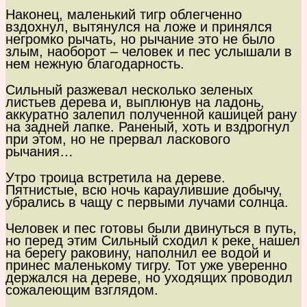
Наконец, маленький тигр облегченно
вздохнул, вытянулся на ложе и принялся
негромко рычать, но рычание это не было
злым, наоборот – человек и пес услышали в
нем нежную благодарность.
Сильный разжевал несколько зеленых
листьев дерева и, выплюнув на ладонь,
аккуратно залепил полученной кашицей рану
на задней лапке. Раненый, хоть и вздрогнул
при этом, но не прервал ласкового
рычания…
Утро троица встретила на дереве.
Пятнистые, всю ночь караулившие добычу,
убрались в чащу с первыми лучами солнца.
Человек и пес готовы были двинуться в путь,
но перед этим Сильный сходил к реке, нашел
на берегу раковину, наполнил ее водой и
принес маленькому тигру. Тот уже уверенно
держался на дереве, но уходящих проводил
сожалеющим взглядом.