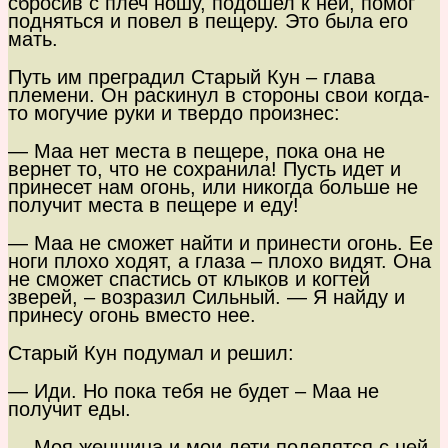
сбросив с плеч ношу, подошел к ней, помог
подняться и повел в пещеру. Это была его
мать.
Путь им преградил Старый Кун – глава
племени. Он раскинул в стороны свои когда-
то могучие руки и твердо произнес:
— Маа нет места в пещере, пока она не
вернет то, что не сохранила! Пусть идет и
принесет нам огонь, или никогда больше не
получит места в пещере и еду!
— Маа не сможет найти и принести огонь. Ее
ноги плохо ходят, а глаза – плохо видят. Она
не сможет спастись от клыков и когтей
зверей, – возразил Сильный. — Я найду и
принесу огонь вместо нее.
Старый Кун подумал и решил:
— Иди. Но пока тебя не будет – Маа не
получит еды.
— Моя женщина и мои дети поделятся с ней,