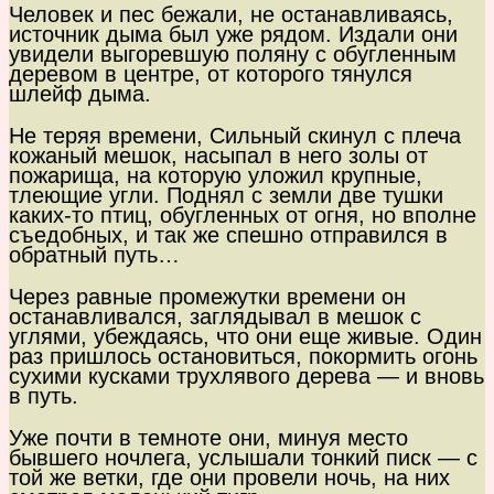
Человек и пес бежали, не останавливаясь,
источник дыма был уже рядом. Издали они
увидели выгоревшую поляну с обугленным
деревом в центре, от которого тянулся
шлейф дыма.
Не теряя времени, Сильный скинул с плеча
кожаный мешок, насыпал в него золы от
пожарища, на которую уложил крупные,
тлеющие угли. Поднял с земли две тушки
каких-то птиц, обугленных от огня, но вполне
съедобных, и так же спешно отправился в
обратный путь…
Через равные промежутки времени он
останавливался, заглядывал в мешок с
углями, убеждаясь, что они еще живые. Один
раз пришлось остановиться, покормить огонь
сухими кусками трухлявого дерева — и вновь
в путь.
Уже почти в темноте они, минуя место
бывшего ночлега, услышали тонкий писк — с
той же ветки, где они провели ночь, на них