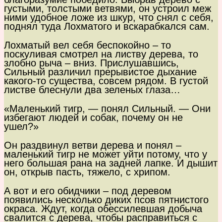
густыми, толстыми ветвями, он устроил меж
ними удобное ложе из шкур, что снял с себя,
поднял туда Лохматого и вскарабкался сам.
Лохматый вел себя беспокойно – то
поскуливая смотрел на листву дерева, то
злобно рыча – вниз. Прислушавшись,
Сильный различил прерывистое дыхание
какого-то существа, совсем рядом. В густой
листве блеснули два зеленых глаза…
«Маленький тигр, — понял Сильный. — Они
избегают людей и собак, почему он не
ушел?»
Он раздвинул ветви дерева и понял –
маленький тигр не может уйти потому, что у
него большая рана на задней лапке. И дышит
он, открыв пасть, тяжело, с хрипом.
А вот и его обидчики – под деревом
появились несколько диких псов пятнистого
окраса. Ждут, когда обессилевшая добыча
свалится с дерева, чтобы расправиться с