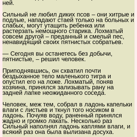
ней.
Сильный не любил диких псов – они хитрые и
подлые, нападают стаей только на больных и
слабых, могут утащить ребенка или
растерзать немощного старика. Лохматый
совсем другой – преданный и смелый пес,
ненавидящий своих пятнистых собратьев.
— Сегодня вы останетесь без добычи,
пятнистые, – решил человек.
Приподнявшись, он схватил почти
бездыханное тело маленького тигра и
опустил его на ложе. Лохматый, поняв
хозяина, принялся зализывать рану на
задней лапке неожиданного соседа.
Человек, меж тем, собрал в ладонь капельки
влаги с листьев и ткнул того носиком в
ладонь. Почуяв воду, раненный принялся
жадно и громко лакать. Несколько раз
Сильный наполнял ладонь каплями влаги, и
всякий раз она была вылизана досуха.