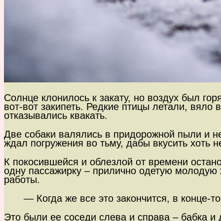
Солнце клонилось к закату, но воздух был гор
вот-вот закипеть. Редкие птицы летали, вяло
отказывались квакать.
Две собаки валялись в придорожной пыли и н
ждал погружения во тьму, дабы вкусить хоть
К покосившейся и облезлой от времени остано
одну пассажирку – прилично одетую молодую 
работы.
— Когда же все это закончится, в конце-т
Это были ее соседи слева и справа – бабка и