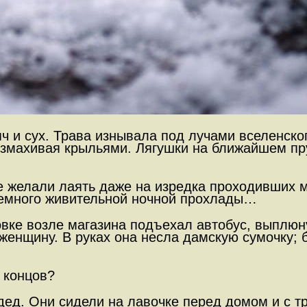
яч и сух. Трава изнывала под лучами вселенско
 взмахивая крыльями. Лягушки на ближайшем пр
е желали лаять даже на изредка проходивших
 немного живительной ночной прохлады…
вке возле магазина подъехал автобус, выплюну
женщину. В руках она несла дамскую сумочку; 
о концов?
 дед. Они сидели на лавочке перед домом и с 