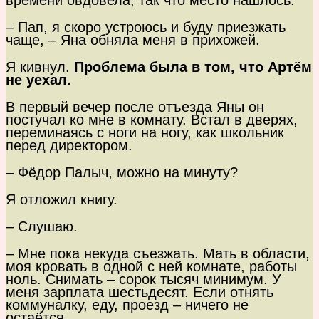
времени овдовела, так что место нашлось.
– Пап, я скоро устроюсь и буду приезжать
чаще, – Яна обняла меня в прихожей.
Я кивнул.
Проблема была в том, что Артём
не уехал.
В первый вечер после отъезда Яны он
постучал ко мне в комнату. Встал в дверях,
переминаясь с ноги на ногу, как школьник
перед директором.
– Фёдор Палыч, можно на минуту?
Я отложил книгу.
– Слушаю.
– Мне пока некуда съезжать. Мать в области,
моя кровать в одной с ней комнате, работы
ноль. Снимать – сорок тысяч минимум. У
меня зарплата шестьдесят. Если отнять
коммуналку, еду, проезд – ничего не
остаётся.