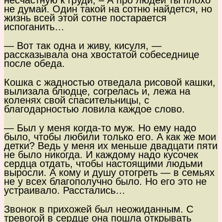
несчастную к груди, – А про людей ты плохо
не думай. Один такой на сотню найдется, но
жизнь всей этой сотне постарается
испоганить…
— Вот так одна и живу, кисуля, —
рассказывала она хвостатой собеседнице
после обеда.
Кошка с жадностью отведала рисовой кашки,
вылизала блюдце, согрелась и, лежа на
коленях свой спасительницы, с
благодарностью ловила каждое слово.
— Был у меня когда-то муж. Но ему надо
было, чтобы любили только его. А как же мои
детки? Ведь у меня их меньше двадцати пяти
не было никогда. И каждому надо кусочек
сердца отдать, чтобы настоящими людьми
выросли. А кому и душу отогреть — в семьях
не у всех благополучно было. Но его это не
устраивало. Расстались…
Звонок в прихожей был неожиданным. С
тревогой в сердце она пошла открывать