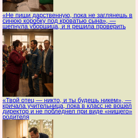
«Не пиши дарственную, пока не заглянешь в
синюю коробку под кроватью сына», —
шепнула уборщица, и я решила проверить
«Твой отец — никто, и ты будешь никем», —
кричала учительница, пока в класс не вошел
директор и не побледнел при виде «нищего»
родителя