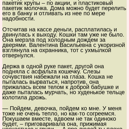
пакетик крупы – по акции, и пластиковый
пакетик молочка. Дома можно будет перелить
его в банку и отливать из нее по мере
надобности.
Отсчитав на кассе деньги, расплатилась и
двинулась к выходу. Кошки там уже не было.
Она мерзла под холодным дождем за
дверями. Валентина Васильевна с укоризной
взглянула на охранника, тот с ухмылкой
отвернулся.
Держа в одной руке пакет, другой она
подняла с асфальта кошечку. Слезы
сочувствия набежали на глаза. Кошка не
пыталась вырваться, напротив, она
прижалась всем телом к доброй бабушке и
даже пыталась мурчать, но худенькое тельце
колотила дрожь.
— Пойдем, девочка, пойдем ко мне. У меня
тоже не очень тепло, но как-то согреемся.
Покушаем вместе, вдвоем не так одиноко
будет, – приговаривала она, прижимая