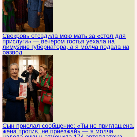
Свекровь отсадила мою мать за «стол для
прислуги» — вечером гостья уехала на
лимузине губернатора, а я молча подала на
развод
Сын прислал сообщение: «Ты не приглашена,
жена против, не приезжай» — я молча
надела очки и отменила 174 автоплатежа