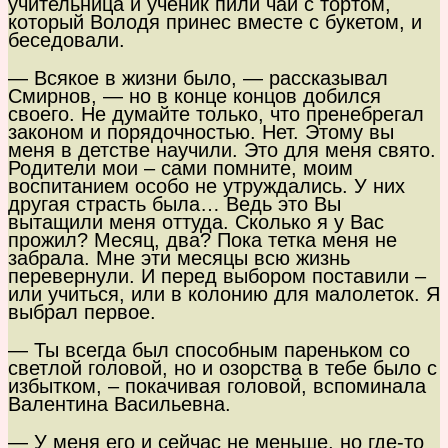
учительница и ученик пили чай с тортом,
который Володя принес вместе с букетом, и
беседовали.
— Всякое в жизни было, — рассказывал
Смирнов, — но в конце концов добился
своего. Не думайте только, что пренебрегал
законом и порядочностью. Нет. Этому вы
меня в детстве научили. Это для меня свято.
Родители мои – сами помните, моим
воспитанием особо не утруждались. У них
другая страсть была… Ведь это Вы
вытащили меня оттуда. Сколько я у Вас
прожил? Месяц, два? Пока тетка меня не
забрала. Мне эти месяцы всю жизнь
перевернули. И перед выбором поставили –
или учиться, или в колонию для малолеток. Я
выбрал первое.
— Ты всегда был способным пареньком со
светлой головой, но и озорства в тебе было с
избытком, – покачивая головой, вспоминала
Валентина Васильевна.
— У меня его и сейчас не меньше, но где-то