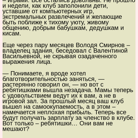
– играми. Все остались довольны. Не прошло
и недели, как клуб заполонили дети,
уставшие от компьютерных игр,
экстремальных развлечений и желающие
быть поближе к тихому уюту, живому
общению, добрым бабушкам, дедушкам и
кисам.
Еще через пару месяцев Володя Смирнов –
владелец здания, беседовал с Валентиной
Васильевной, не скрывая озадаченного
выражения лица.
— Понимаете, я вроде хотел
благотворительностью заняться, —
растерянно говорил он, — но вот с
ребятишками вышла незадача. Мамы теперь
с удовольствием ведут их к вам, а не в
игровой зал. За прошлый месяц ваш клуб
вышел на самоокупаемость, а в этом –
намечается неплохая прибыль. Теперь все
будут получать зарплату за членство в клубе.
Вот только – ребятишки… Они вам не
мешают?