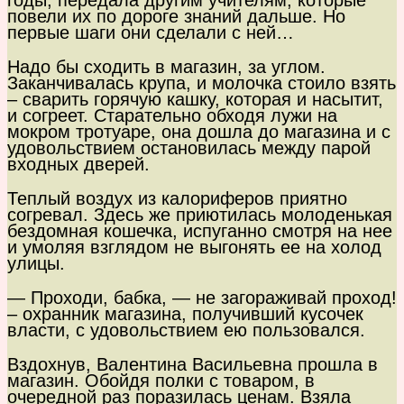
годы, передала другим учителям, которые
повели их по дороге знаний дальше. Но
первые шаги они сделали с ней…
Надо бы сходить в магазин, за углом.
Заканчивалась крупа, и молочка стоило взять
– сварить горячую кашку, которая и насытит,
и согреет. Старательно обходя лужи на
мокром тротуаре, она дошла до магазина и с
удовольствием остановилась между парой
входных дверей.
Теплый воздух из калориферов приятно
согревал. Здесь же приютилась молоденькая
бездомная кошечка, испуганно смотря на нее
и умоляя взглядом не выгонять ее на холод
улицы.
— Проходи, бабка, — не загораживай проход!
– охранник магазина, получивший кусочек
власти, с удовольствием ею пользовался.
Вздохнув, Валентина Васильевна прошла в
магазин. Обойдя полки с товаром, в
очередной раз поразилась ценам. Взяла