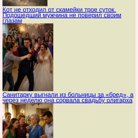
Кот не отходил от скамейки трое суток.
Подошедший мужчина не поверил своим
глазам
Санитарку выгнали из больницы за «бред», а
через неделю она сорвала свадьбу олигарха