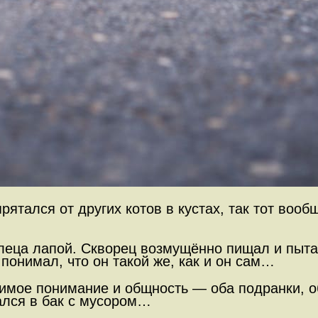
ятался от других котов в кустах, так тот воо
еца лапой. Скворец возмущённо пищал и пытал
понимал, что он такой же, как и он сам…
мое понимание и общность — оба подранки, об
рался в бак с мусором…