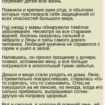
согревает детей всю жизнь.
Помнила и крепкие руки отца, в объятиях
которых чувствовала себя защищённой от
всех опасностей большого мира.
Год назад у мамы обнаружили тяжёлое
заболевание. Несмотря на все старания
врачей, болезнь оказалась сильней и
забрала у Лены и папы самого дорого
человека. Любящий мужчина не справился с
горем и ушёл в запой.
Напившись, он просил прощения у дочери,
плакал, вспоминая жену, и всё больше
погружался в алкогольный туман забытья.
Деньги и вещи стали уходить из дома. Лена,
стремительно повзрослевшая, старалась что-
то спрятать, что-то сэкономить. Отец не
покушался на её пенсию, но иногда, когда его
сильно прибивало, выпрашивал сотню-
другую на поправку здоровья.
Вот и сегодня, в холодный осенний день, ей