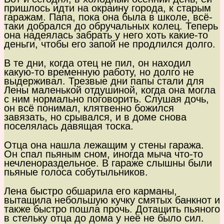
пришлось идти на окраину города, к старым
гаражам. Папа, пока она была в школе, всё-
таки добрался до обручальных колец. Теперь
она надеялась забрать у него хоть какие-то
деньги, чтобы его запой не продлился долго.
В те дни, когда отец не пил, он находил
какую-то временную работу, но долго не
выдерживал. Трезвые дни папы стали для
Лены маленькой отдушиной, когда она могла
с ним нормально поговорить. Слушая дочь,
он всё понимал, клятвенно божился
завязать, но срывался, и в доме снова
поселялась давящая тоска.
Отца она нашла лежащим у стены гаража.
Он спал пьяным сном, иногда мыча что-то
нечленораздельное. В гараже слышны были
пьяные голоса собутыльников.
Лена быстро обшарила его карманы,
вытащила небольшую кучку смятых банкнот и
также быстро пошла прочь. Дотащить пьяного
в стельку отца до дома у неё не было сил.