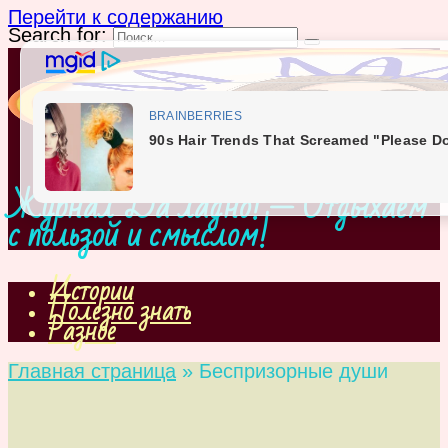
Перейти к содержанию
Search for:
Журнал Да ладно! — Отдыхаем
с пользой и смыслом!
Истории
Полезно знать
Разное
Главная страница
»
Беспризорные души