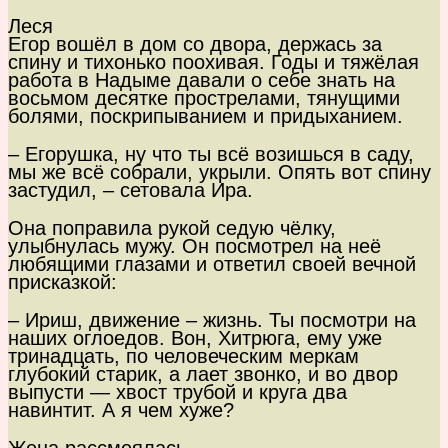
Леся
Егор вошёл в дом со двора, держась за
спину и тихонько поохивая. Годы и тяжёлая
работа в Надыме давали о себе знать на
восьмом десятке прострелами, тянущими
болями, поскрипыванием и придыханием.
– Егорушка, ну что ты всё возишься в саду,
мы же всё собрали, укрыли. Опять вот спину
застудил, – сетовала Ира.
Она поправила рукой седую чёлку,
улыбнулась мужу. Он посмотрел на неё
любящими глазами и ответил своей вечной
присказкой:
– Ириш, движение – жизнь. Ты посмотри на
наших оглоедов. Вон, Хитрюга, ему уже
тринадцать, по человеческим меркам
глубокий старик, а лает звонко, и во двор
выпусти — хвост трубой и круга два
навинтит. А я чем хуже?