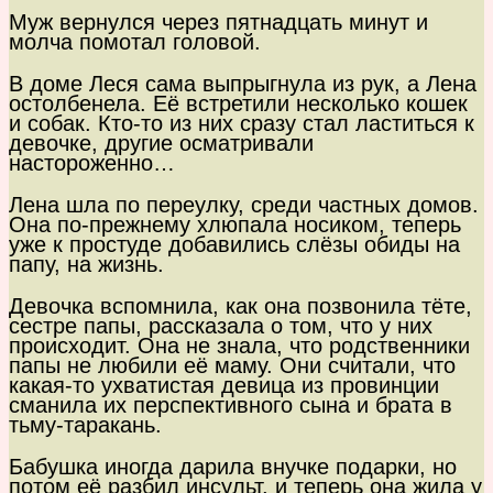
Муж вернулся через пятнадцать минут и
молча помотал головой.
В доме Леся сама выпрыгнула из рук, а Лена
остолбенела. Её встретили несколько кошек
и собак. Кто-то из них сразу стал ластиться к
девочке, другие осматривали
настороженно…
Лена шла по переулку, среди частных домов.
Она по-прежнему хлюпала носиком, теперь
уже к простуде добавились слёзы обиды на
папу, на жизнь.
Девочка вспомнила, как она позвонила тёте,
сестре папы, рассказала о том, что у них
происходит. Она не знала, что родственники
папы не любили её маму. Они считали, что
какая-то ухватистая девица из провинции
сманила их перспективного сына и брата в
тьму-таракань.
Бабушка иногда дарила внучке подарки, но
потом её разбил инсульт, и теперь она жила у