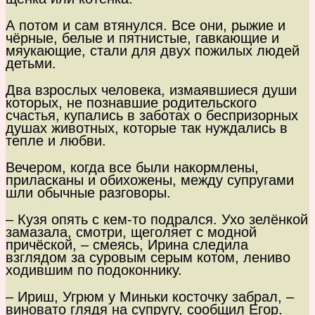
А потом и сам втянулся. Все они, рыжие и
чёрные, белые и пятнистые, гавкающие и
мяукающие, стали для двух пожилых людей
детьми.
Два взрослых человека, измаявшиеся души
которых, не познавшие родительского
счастья, купались в заботах о беспризорных
душах животных, которые так нуждались в
тепле и любви.
Вечером, когда все были накормлены,
приласканы и обихожены, между супругами
шли обычные разговоры.
– Кузя опять с кем-то подрался. Ухо зелёнкой
замазала, смотри, щеголяет с модной
причёской, – смеясь, Ирина следила
взглядом за суровым серым котом, лениво
ходившим по подоконнику.
– Ириш, Угрюм у Миньки косточку забрал, –
виновато глядя на супругу, сообщил Егор.